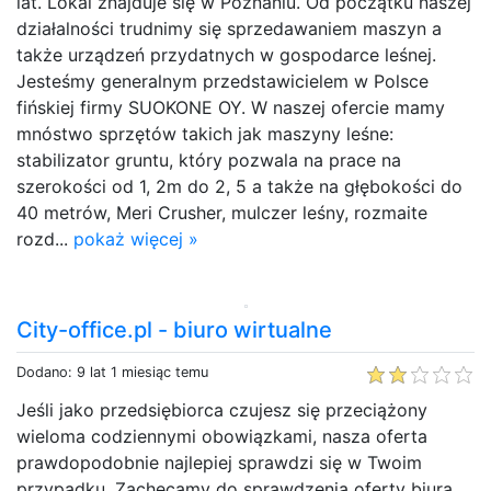
lat. Lokal znajduje się w Poznaniu. Od początku naszej
działalności trudnimy się sprzedawaniem maszyn a
także urządzeń przydatnych w gospodarce leśnej.
Jesteśmy generalnym przedstawicielem w Polsce
fińskiej firmy SUOKONE OY. W naszej ofercie mamy
mnóstwo sprzętów takich jak maszyny leśne:
stabilizator gruntu, który pozwala na prace na
szerokości od 1, 2m do 2, 5 a także na głębokości do
40 metrów, Meri Crusher, mulczer leśny, rozmaite
rozd...
pokaż więcej »
City-office.pl - biuro wirtualne
Dodano: 9 lat 1 miesiąc temu
Jeśli jako przedsiębiorca czujesz się przeciążony
wieloma codziennymi obowiązkami, nasza oferta
prawdopodobnie najlepiej sprawdzi się w Twoim
przypadku. Zachęcamy do sprawdzenia oferty biura