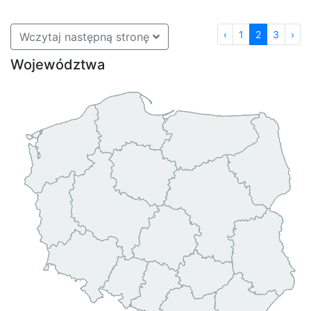
‹
1
2
3
›
Wczytaj następną stronę
Województwa