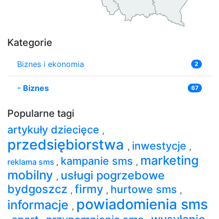
Kategorie
Biznes i ekonomia
2
-
Biznes
67
Popularne tagi
artykuły dziecięce
,
przedsiębiorstwa
inwestycje
,
,
marketing
kampanie sms
reklama sms
,
,
mobilny
usługi pogrzebowe
,
bydgoszcz
firmy
hurtowe sms
,
,
,
powiadomienia sms
informacje
,