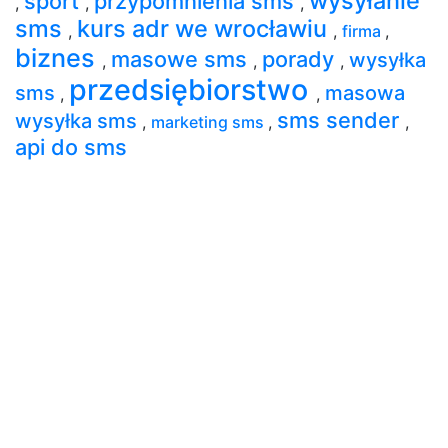
wysyłanie
sport
przypomnienia sms
,
,
,
sms
kurs adr we wrocławiu
,
,
firma
,
biznes
masowe sms
porady
wysyłka
,
,
,
przedsiębiorstwo
sms
masowa
,
,
sms sender
wysyłka sms
,
marketing sms
,
,
api do sms