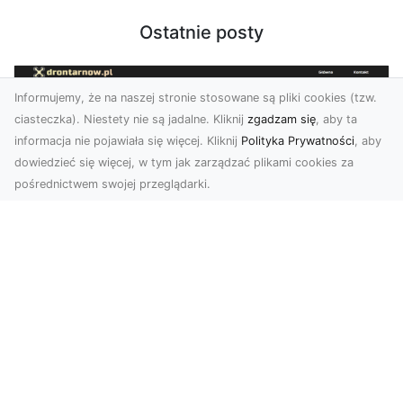
Ostatnie posty
Informujemy, że na naszej stronie stosowane są pliki cookies (tzw.
ciasteczka). Niestety nie są jadalne. Kliknij
zgadzam się
, aby ta
informacja nie pojawiała się więcej. Kliknij
Polityka Prywatności
, aby
dowiedzieć się więcej, w tym jak zarządzać plikami cookies za
pośrednictwem swojej przeglądarki.
Usługi dronem Tarnów – innowacyjna
perspektywa dla Twojego biznesu
Współczesny świat wymaga nowoczesnych
rozwiązań, które pozwolą na efektywną
promocję i dokumentac...