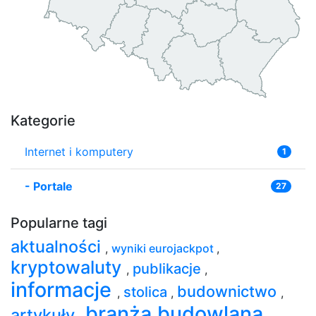
Kategorie
Internet i komputery
1
-
Portale
27
Popularne tagi
aktualności
,
wyniki eurojackpot
,
kryptowaluty
publikacje
,
,
informacje
budownictwo
stolica
,
,
,
branża budowlana
artykuły