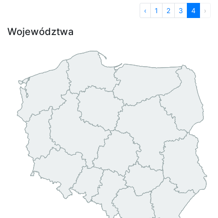
‹
1
2
3
4
›
Województwa