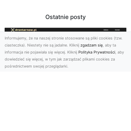
Ostatnie posty
Informujemy, że na naszej stronie stosowane są pliki cookies (tzw.
ciasteczka). Niestety nie są jadalne. Kliknij
zgadzam się
, aby ta
informacja nie pojawiała się więcej. Kliknij
Polityka Prywatności
, aby
dowiedzieć się więcej, w tym jak zarządzać plikami cookies za
pośrednictwem swojej przeglądarki.
Usługi dronem Tarnów – innowacyjna
perspektywa dla Twojego biznesu
Współczesny świat wymaga nowoczesnych
rozwiązań, które pozwolą na efektywną