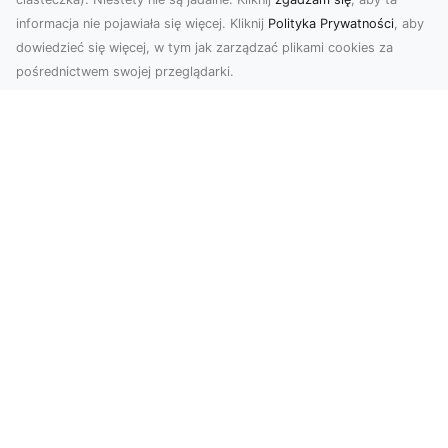
informacja nie pojawiała się więcej. Kliknij
Polityka Prywatności
, aby
dowiedzieć się więcej, w tym jak zarządzać plikami cookies za
pośrednictwem swojej przeglądarki.
Usługi dronem Tarnów – innowacyjna
perspektywa dla Twojego biznesu
Współczesny świat wymaga nowoczesnych
rozwiązań, które pozwolą na efektywną
promocję i dokumentac...
Rozbiórki i Wyburzenia Budynków na
Dużą Skalę w Radomiu – MA-TRANS
jako Lider w Usługach