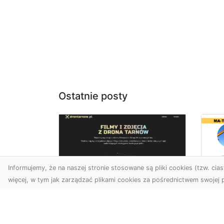
Ostatnie posty
Informujemy, że na naszej stronie stosowane są pliki cookies (tzw. ciast
więcej, w tym jak zarządzać plikami cookies za pośrednictwem swojej p
Ro
Usługi dronem
Wy
Tarnów – innowacyjna
Bu
perspektywa dla