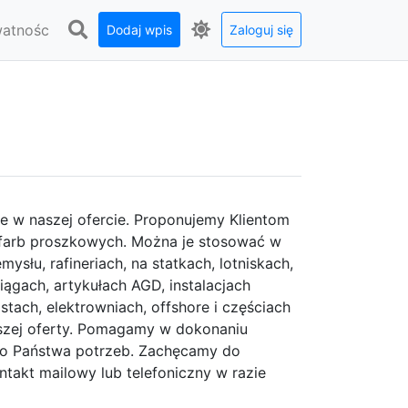
watnośc
Dodaj wpis
Zaloguj się
e w naszej ofercie. Proponujemy Klientom
 farb proszkowych. Można je stosować w
ysłu, rafineriach, na statkach, lotniskach,
ągach, artykułach AGD, instalacjach
tach, elektrowniach, offshore i częściach
szej oferty. Pomagamy w dokonaniu
do Państwa potrzeb. Zachęcamy do
ntakt mailowy lub telefoniczny w razie