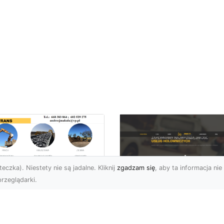
eczka). Niestety nie są jadalne. Kliknij
zgadzam się
, aby ta informacja nie 
rzeglądarki.
zbiórki i
burzenia
FHU XMar – Zaufan
dynków na Dużą
Pomoc Drogowa w