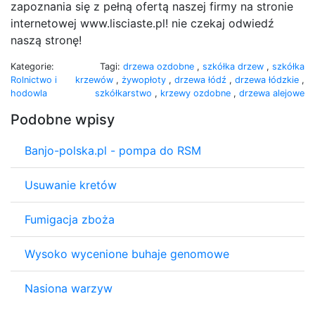
zapoznania się z pełną ofertą naszej firmy na stronie
internetowej www.lisciaste.pl! nie czekaj odwiedź
naszą stronę!
Kategorie:
Tagi:
drzewa ozdobne
,
szkółka drzew
,
szkółka
Rolnictwo i
krzewów
,
żywopłoty
,
drzewa łódź
,
drzewa łódzkie
,
hodowla
szkółkarstwo
,
krzewy ozdobne
,
drzewa alejowe
Podobne wpisy
Banjo-polska.pl - pompa do RSM
Usuwanie kretów
Fumigacja zboża
Wysoko wycenione buhaje genomowe
Nasiona warzyw