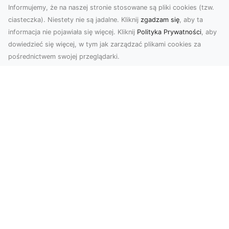
Informujemy, że na naszej stronie stosowane są pliki cookies (tzw.
ciasteczka). Niestety nie są jadalne. Kliknij
zgadzam się
, aby ta
informacja nie pojawiała się więcej. Kliknij
Polityka Prywatności
, aby
dowiedzieć się więcej, w tym jak zarządzać plikami cookies za
pośrednictwem swojej przeglądarki.
Usługi dronem Tarnów – innowacyjna
perspektywa dla Twojego biznesu
Współczesny świat wymaga nowoczesnych
rozwiązań, które pozwolą na efektywną
promocję i dokumentac...