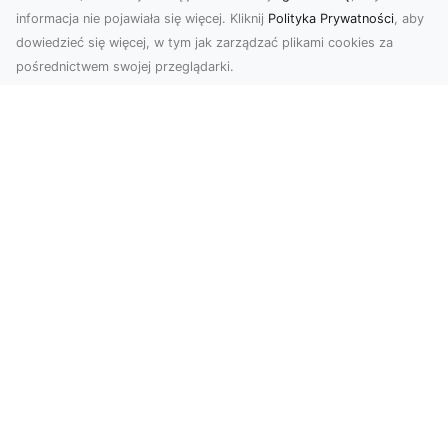
informacja nie pojawiała się więcej. Kliknij
Polityka Prywatności
, aby
dowiedzieć się więcej, w tym jak zarządzać plikami cookies za
pośrednictwem swojej przeglądarki.
Usługi dronem Tarnów – innowacyjna
perspektywa dla Twojego biznesu
Współczesny świat wymaga nowoczesnych
rozwiązań, które pozwolą na efektywną
promocję i dokumentac...