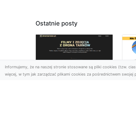
Ostatnie posty
Informujemy, że na naszej stronie stosowane są pliki cookies (tzw. ciast
więcej, w tym jak zarządzać plikami cookies za pośrednictwem swojej p
Ro
Usługi dronem
Wy
Tarnów – innowacyjna
Bu
perspektywa dla
Sk
Twojego biznesu
MA
w 
Współczesny świat wymaga
Wy
nowoczesnych rozwiązań,
które pozwolą na