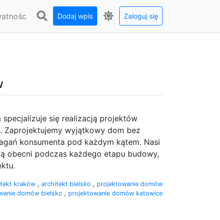
watnośc
Dodaj wpis
Zaloguj się
w
pecjalizuje się realizacją projektów
 Zaprojektujemy wyjątkowy dom bez
ymagań konsumenta pod każdym kątem. Nasi
ędą obecni podczas każdego etapu budowy,
ktu.
itekt kraków
,
architekt bielsko
,
projektowanie domów
owanie domów bielsko
,
projektowanie domów katowice