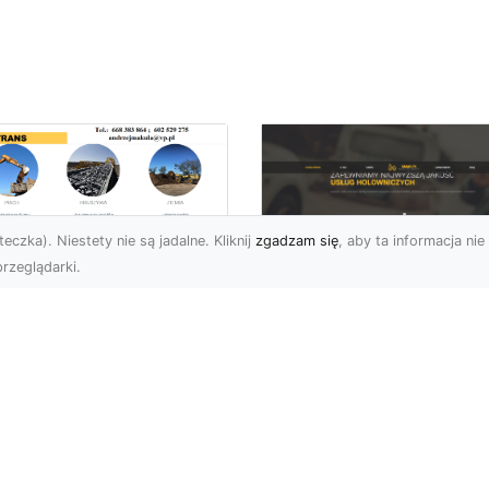
eczka). Niestety nie są jadalne. Kliknij
zgadzam się
, aby ta informacja nie 
rzeglądarki.
zbiórki i
burzenia
FHU XMar – Zaufan
dynków na Dużą
Pomoc Drogowa w
alę w Radomiu –
Radomiu, Która Nig
-TRANS jako Lider
Cię Nie Zawiedzie
Usługach
burzeniowych
FHU XMar – Gotowi do
Pomocy o Każdej Porze