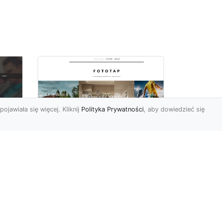
pojawiała się więcej. Kliknij
Polityka Prywatności
, aby dowiedzieć się
a
Black&white, czyli
tapety ścienne
dy
czarno-białe coraz
bardziej popularne
Czerń oraz biel pasują do
siebie wprost idealne.