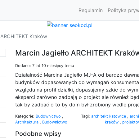
Regulamin
Polityka pry
o ARCHITEKT Kraków
Marcin Jagiełło ARCHITEKT Krakó
Dodano: 7 lat 10 miesięcy temu
Działalność Marcina Jagiełło MJ-A od bardzo dawna s
budynków dopasowanych do wymagań konsumenta.
względu na profil działki, dopasujemy szkic do w
eksperci zarówno zadbają o projekt ale również b
tak by zadbać o to by dom był zrobiony wedle proje
Kategorie:
Budownictwo
,
Tagi:
architekt katowice
,
arch
Architektura
,
Budownictwo
kraków
,
projekt
Podobne wpisy