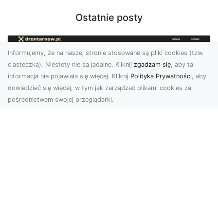
Ostatnie posty
Informujemy, że na naszej stronie stosowane są pliki cookies (tzw.
ciasteczka). Niestety nie są jadalne. Kliknij
zgadzam się
, aby ta
informacja nie pojawiała się więcej. Kliknij
Polityka Prywatności
, aby
dowiedzieć się więcej, w tym jak zarządzać plikami cookies za
pośrednictwem swojej przeglądarki.
Usługi dronem Tarnów – innowacyjna
perspektywa dla Twojego biznesu
Współczesny świat wymaga nowoczesnych
rozwiązań, które pozwolą na efektywną
promocję i dokumentac...