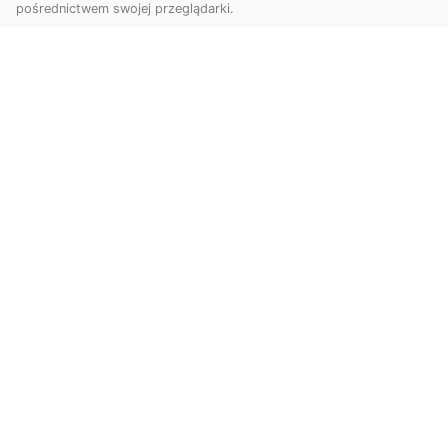
pośrednictwem swojej przeglądarki.
Usługi dronem Tarnów – innowacyjna
perspektywa dla Twojego biznesu
Współczesny świat wymaga nowoczesnych
rozwiązań, które pozwolą na efektywną
promocję i dokumentac...