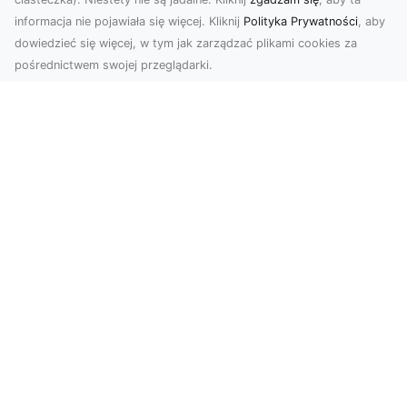
informacja nie pojawiała się więcej. Kliknij
Polityka Prywatności
, aby
dowiedzieć się więcej, w tym jak zarządzać plikami cookies za
pośrednictwem swojej przeglądarki.
Usługi dronem Tarnów – innowacyjna
perspektywa dla Twojego biznesu
Współczesny świat wymaga nowoczesnych
rozwiązań, które pozwolą na efektywną
promocję i dokumentac...