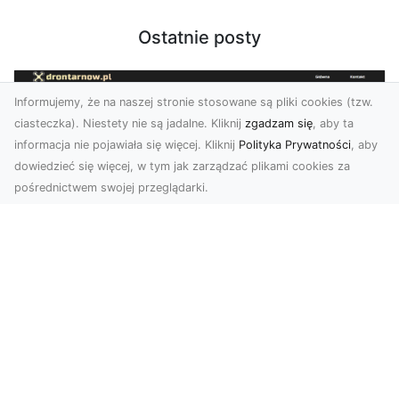
Ostatnie posty
Informujemy, że na naszej stronie stosowane są pliki cookies (tzw.
ciasteczka). Niestety nie są jadalne. Kliknij
zgadzam się
, aby ta
informacja nie pojawiała się więcej. Kliknij
Polityka Prywatności
, aby
dowiedzieć się więcej, w tym jak zarządzać plikami cookies za
pośrednictwem swojej przeglądarki.
Usługi dronem Tarnów – innowacyjna
perspektywa dla Twojego biznesu
Współczesny świat wymaga nowoczesnych
rozwiązań, które pozwolą na efektywną
promocję i dokumentac...