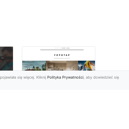
pojawiała się więcej. Kliknij
Polityka Prywatności
, aby dowiedzieć się
a
Black&white, czyli
tapety ścienne
dy
czarno-białe coraz
bardziej popularne