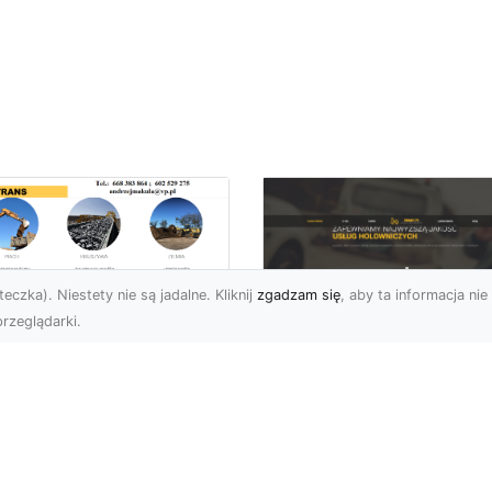
eczka). Niestety nie są jadalne. Kliknij
zgadzam się
, aby ta informacja nie 
rzeglądarki.
zbiórki i
burzenia
FHU XMar – Zaufan
dynków na Dużą
Pomoc Drogowa w
alę w Radomiu –
Radomiu, Która Nig
-TRANS jako Lider
Cię Nie Zawiedzie
Usługach