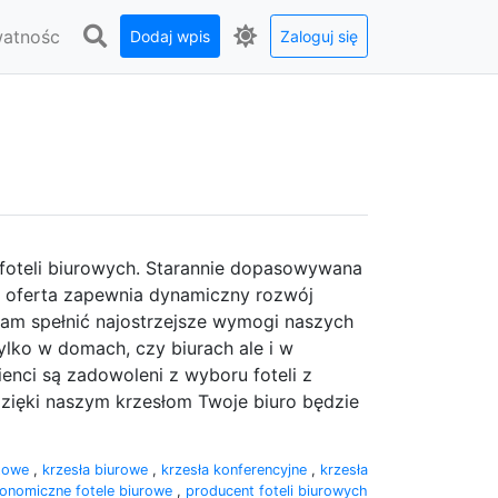
watnośc
Dodaj wpis
Zaloguj się
i foteli biurowych. Starannie dopasowywana
a oferta zapewnia dynamiczny rozwój
 nam spełnić najostrzejsze wymogi naszych
ylko w domach, czy biurach ale i w
enci są zadowoleni z wyboru foteli z
 dzięki naszym krzesłom Twoje biuro będzie
etowe
,
krzesła biurowe
,
krzesła konferencyjne
,
krzesła
onomiczne fotele biurowe
,
producent foteli biurowych