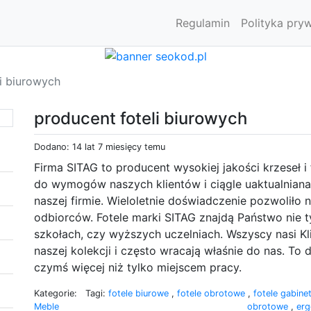
Regulamin
Polityka pry
i biurowych
producent foteli biurowych
Dodano: 14 lat 7 miesięcy temu
Firma SITAG to producent wysokiej jakości krzeseł 
do wymogów naszych klientów i ciągle uaktualnian
naszej firmie. Wieloletnie doświadczenie pozwoliło
odbiorców. Fotele marki SITAG znajdą Państwo nie t
szkołach, czy wyższych uczelniach. Wszyscy nasi Kli
naszej kolekcji i często wracają właśnie do nas. To
czymś więcej niż tylko miejscem pracy.
Kategorie:
Tagi:
fotele biurowe
,
fotele obrotowe
,
fotele gabin
Meble
obrotowe
,
erg