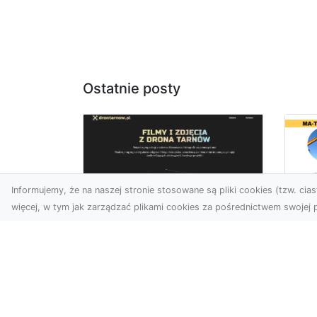
Ostatnie posty
Informujemy, że na naszej stronie stosowane są pliki cookies (tzw. ciast
więcej, w tym jak zarządzać plikami cookies za pośrednictwem swojej p
Ro
Usługi dronem
Wy
Tarnów – innowacyjna
Bu
perspektywa dla
Sk
Twojego biznesu
MA
w 
Współczesny świat wymaga