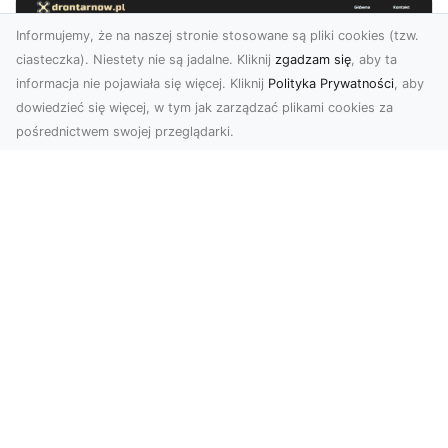
Informujemy, że na naszej stronie stosowane są pliki cookies (tzw.
ciasteczka). Niestety nie są jadalne. Kliknij
zgadzam się
, aby ta
informacja nie pojawiała się więcej. Kliknij
Polityka Prywatności
, aby
dowiedzieć się więcej, w tym jak zarządzać plikami cookies za
pośrednictwem swojej przeglądarki.
Usługi dronem Tarnów – innowacyjna
perspektywa dla Twojego biznesu
Współczesny świat wymaga nowoczesnych
rozwiązań, które pozwolą na efektywną
promocję i dokumentac...