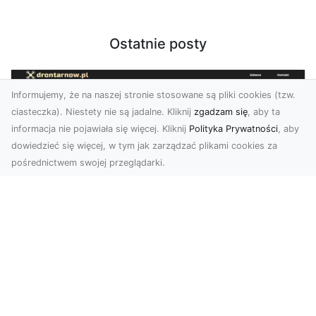
Ostatnie posty
Informujemy, że na naszej stronie stosowane są pliki cookies (tzw.
ciasteczka). Niestety nie są jadalne. Kliknij
zgadzam się
, aby ta
informacja nie pojawiała się więcej. Kliknij
Polityka Prywatności
, aby
dowiedzieć się więcej, w tym jak zarządzać plikami cookies za
pośrednictwem swojej przeglądarki.
Usługi dronem Tarnów – innowacyjna
perspektywa dla Twojego biznesu
Współczesny świat wymaga nowoczesnych
rozwiązań, które pozwolą na efektywną