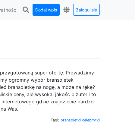
watnośc
Dodaj wpis
Zaloguj się
my przygotowaną super ofertę. Prowadzimy
liśmy ogromny wybór bransoletek
mieć bransoletkę na nogę, a może na rękę?
ie ceny, ale wysoka, jakość biżuterii to
 internetowego gdzie znajdziecie bardzo
 na Was.
Tagi:
bransoletki celebrytki