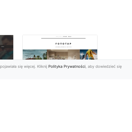
pojawiała się więcej. Kliknij
Polityka Prywatności
, aby dowiedzieć się
a
Black&white, czyli
tapety ścienne
dy
czarno-białe coraz
bardziej popularne
Czerń oraz biel pasują do
siebie wprost idealne.