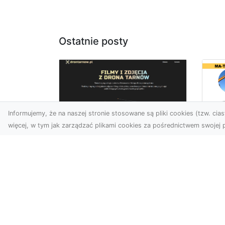
Ostatnie posty
Informujemy, że na naszej stronie stosowane są pliki cookies (tzw. ciast
więcej, w tym jak zarządzać plikami cookies za pośrednictwem swojej p
Ro
Usługi dronem
Wy
Tarnów – innowacyjna
Bu
perspektywa dla
Sk
Twojego biznesu
MA
w 
Współczesny świat wymaga
Wy
nowoczesnych rozwiązań,
które pozwolą na