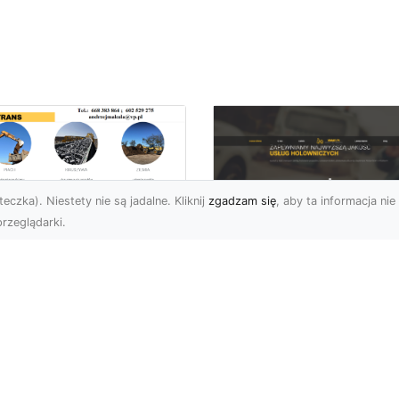
eczka). Niestety nie są jadalne. Kliknij
zgadzam się
, aby ta informacja nie 
rzeglądarki.
zbiórki i
burzenia
FHU XMar – Zaufan
dynków na Dużą
Pomoc Drogowa w
alę w Radomiu –
Radomiu, Która Nig
-TRANS jako Lider
Cię Nie Zawiedzie
Usługach
burzeniowych
FHU XMar – Gotowi do
Pomocy o Każdej Porze