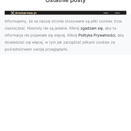
Ostatnie posty
Informujemy, że na naszej stronie stosowane są pliki cookies (tzw.
ciasteczka). Niestety nie są jadalne. Kliknij
zgadzam się
, aby ta
informacja nie pojawiała się więcej. Kliknij
Polityka Prywatności
, aby
dowiedzieć się więcej, w tym jak zarządzać plikami cookies za
pośrednictwem swojej przeglądarki.
Usługi dronem Tarnów – innowacyjna
perspektywa dla Twojego biznesu
Współczesny świat wymaga nowoczesnych
rozwiązań, które pozwolą na efektywną
promocję i dokumentac...