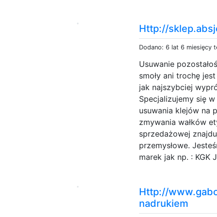
Http://sklep.abs
Dodano: 6 lat 6 miesięcy 
Usuwanie pozostałośc
smoły ani trochę jes
jak najszybciej wyp
Specjalizujemy się 
usuwania klejów na 
zmywania wałków ety
sprzedażowej znajdu
przemysłowe. Jeste
marek jak np. : KGK J
Http://www.gabo-
nadrukiem