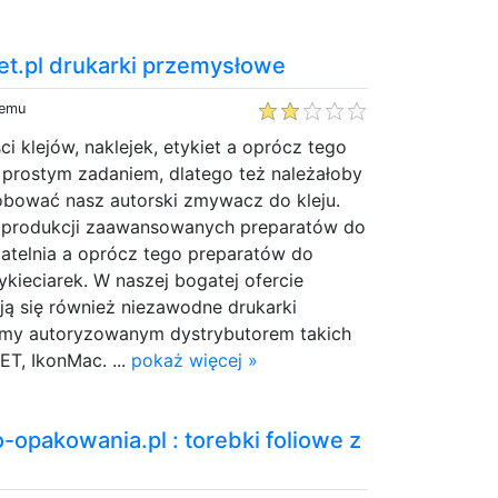
jet.pl drukarki przemysłowe
temu
i klejów, naklejek, etykiet a oprócz tego
t prostym zadaniem, dlatego też należałoby
róbować nasz autorski zmywacz do kleju.
w produkcji zaawansowanych preparatów do
patelnia a oprócz tego preparatów do
kieciarek. W naszej bogatej ofercie
ją się również niezawodne drukarki
śmy autoryzowanym dystrybutorem takich
ET, IkonMac. ...
pokaż więcej »
opakowania.pl : torebki foliowe z