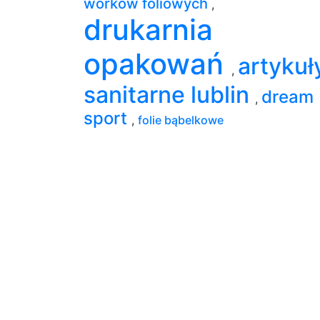
worków foliowych
,
drukarnia
opakowań
artykuł
,
sanitarne lublin
dream
,
sport
,
folie bąbelkowe