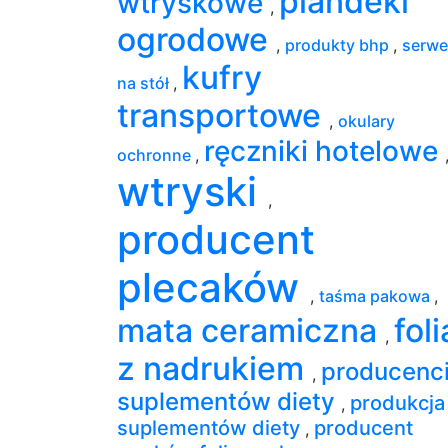
plandeki
wtryskowe
,
ogrodowe
,
produkty bhp
,
serwe
kufry
na stół
,
transportowe
,
okulary
ręczniki hotelowe
ochronne
,
wtryski
,
producent
plecaków
,
taśma pakowa
,
mata ceramiczna
foli
,
z nadrukiem
producenc
,
suplementów diety
produkcja
,
suplementów diety
producent
,