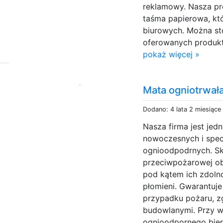
reklamowy. Nasza pr
taśma papierowa, kt
biurowych. Można st
oferowanych produkt
pokaż więcej »
Mata ogniotrwał
Dodano: 4 lata 2 miesiące
Nasza firma jest je
nowoczesnych i spec
ognioodpodrnych. S
przeciwpożarowej ob
pod kątem ich zdoln
płomieni. Gwarantuj
przypadku pożaru, z
budowlanymi. Przy w
ognioodpornego bier