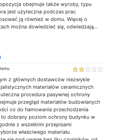
opozycja obejmuje także wyroby, typu
óra jest użyteczna podczas prac
osować ją również w domu. Więcej o
ach można dowiedzieć się, odwiedzają...
a
 temu
dnym z głównych dostawców niezwykle
jalistycznych materiałów ceramicznych
kuteczna procedura pasywnej ochrony
ejmuje przegląd materiałów budowlanych
ości co do hamowania przechodzenia
e to dobrany poziom ochrony budynku w
godnie z wszelkimi przepisami
yborze właściwego materiału
ze się pod uwagę bez liku czynników, od