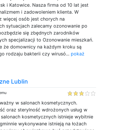
k i Katowice. Nasza firma od 10 lat jest
nalizmem i zadowoleniem klienta. W
z więcej osób jest chorych na
ich sytuacjach zalecamy ozonowanie po
 pozbędzie się zbędnych zarodników
ych specjalizacji to Ozonowanie mieszkań.
ne że domownicy na każdym kroku są
o rodzaju bakterii czy wirusó...
pokaż
ne Lublin
temu
je ważny w salonach kosmetycznych.
ość oraz sterylność wdrożonych usług w
salonach kosmetycznych istnieje wybitnie
agminnie wykonywane istnieją na łożach