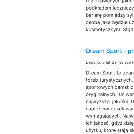
rozlokowanych jaki
podkładem lecznicz
barierę pomiędzy sy
osobą jaka będzie u
kosmetycznym. Stąd 
Dream Sport - p
Dodano: 6 lat 2 miesiące 
Dream Sport to znan
toreb turystycznych
sportowych damskich
oryginalnych i uniwe
najwyższej jakości.
naprzeciw oczekiwani
wymagających. Najważ
ich jakość, gdyż dzi
użytku, które stają s