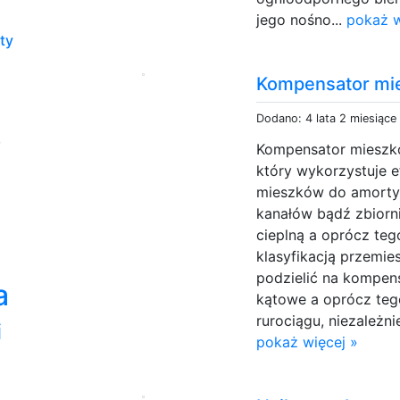
jego nośno...
pokaż w
ty
Kompensator mi
Dodano: 4 lata 2 miesiące
,
Kompensator mieszk
który wykorzystuje 
mieszków do amorty
kanałów bądź zbior
cieplną a oprócz teg
klasyfikacją przem
podzielić na kompen
a
kątowe a oprócz teg
rurociągu, niezależni
i
pokaż więcej »