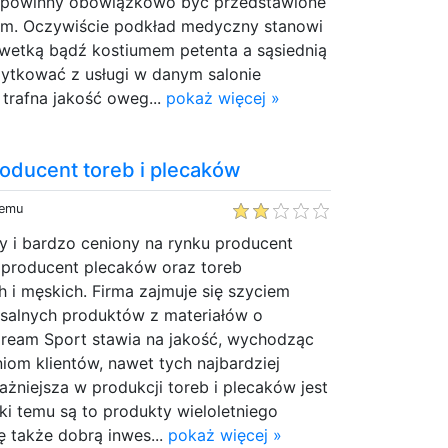
e powinny obowiązkowo być przedstawione
ym. Oczywiście podkład medyczny stanowi
lwetką bądź kostiumem petenta a sąsiednią
żytkować z usługi w danym salonie
trafna jakość oweg...
pokaż więcej »
roducent toreb i plecaków
temu
y i bardzo ceniony na rynku producent
, producent plecaków oraz toreb
 i męskich. Firma zajmuje się szyciem
rsalnych produktów z materiałów o
 Dream Sport stawia na jakość, wychodząc
om klientów, nawet tych najbardziej
niejsza w produkcji toreb i plecaków jest
ęki temu są to produkty wieloletniego
ię także dobrą inwes...
pokaż więcej »