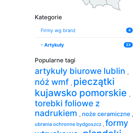
Kategorie
Firmy wg branż
4
-
Artykuły
23
Popularne tagi
artykuły biurowe lublin
,
pieczątki
nóż wmf
,
kujawsko pomorskie
,
torebki foliowe z
nadrukiem
noże ceramiczne
,
,
formy
ubrania ochronne bydgoszcz
,