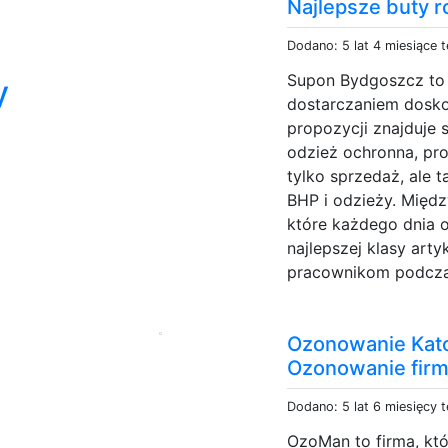
Najlepsze buty 
Dodano: 5 lat 4 miesiące 
Supon Bydgoszcz to s
y
dostarczaniem dosko
propozycji znajduje 
odzież ochronna, pr
tylko sprzedaż, ale 
BHP i odzieży. Między
które każdego dnia 
najlepszej klasy ar
pracownikom podcza
Ozonowanie Kat
Ozonowanie fir
Dodano: 5 lat 6 miesięcy 
OzoMan to firma, kt