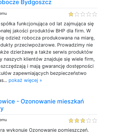
robocze Bydgoszcz
temu
półka funkcjonująca od lat zajmująca się
nałej jakości produktów BHP dla firm. W
się odzież robocza produkowana na miarę,
odukty przeciwpożarowe. Prowadzimy nie
także dzierżawę a także serwis produktów
 naszych klientów znajduje się wiele firm,
oszczędzają i mają gwarancję dostępności
tykułów zapewniających bezpieczeństwo
s...
pokaż więcej »
owice - Ozonowanie mieszkań
my
temu
óra wykonuje Ozonowanie pomieszczeń.