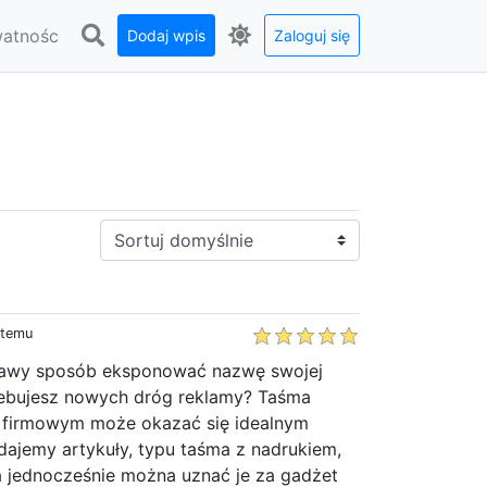
watnośc
Dodaj wpis
Zaloguj się
Sortuj:
 temu
ekawy sposób eksponować nazwę swojej
zebujesz nowych dróg reklamy? Taśma
 firmowym może okazać się idealnym
dajemy artykuły, typu taśma z nadrukiem,
a jednocześnie można uznać je za gadżet