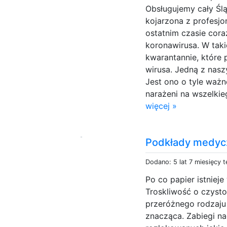
Obsługujemy cały Śląs
kojarzona z profesjo
ostatnim czasie cora
koronawirusa. W tak
kwarantannie, które
wirusa. Jedną z nasz
Jest ono o tyle waż
narażeni na wszelkieg
więcej »
Podkłady medycz
Dodano: 5 lat 7 miesięcy 
Po co papier istnie
Troskliwość o czyst
przeróżnego rodzaju 
znacząca. Zabiegi n