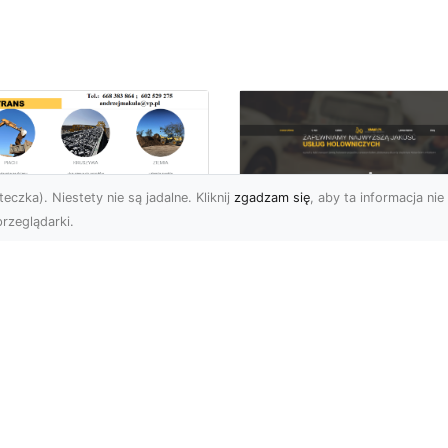
eczka). Niestety nie są jadalne. Kliknij
zgadzam się
, aby ta informacja nie 
rzeglądarki.
zbiórki i
burzenia
FHU XMar – Zaufan
dynków na Dużą
Pomoc Drogowa w
alę w Radomiu –
Radomiu, Która Nig
-TRANS jako Lider
Cię Nie Zawiedzie
Usługach
burzeniowych
FHU XMar – Gotowi do
Pomocy o Każdej Porze
fesjonalne Wyburzenia
Awarie na drodze to