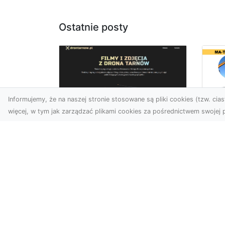
Ostatnie posty
Informujemy, że na naszej stronie stosowane są pliki cookies (tzw. ciast
więcej, w tym jak zarządzać plikami cookies za pośrednictwem swojej p
Ro
Usługi dronem
Wy
Tarnów – innowacyjna
Bu
perspektywa dla
Sk
Twojego biznesu
MA
w 
Współczesny świat wymaga
Wy
nowoczesnych rozwiązań,
które pozwolą na
Pro
efektywną promocję i