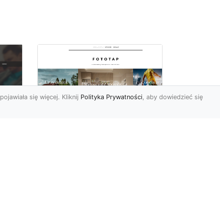
pojawiała się więcej. Kliknij
Polityka Prywatności
, aby dowiedzieć się
a
Black&white, czyli
tapety ścienne
dy
czarno-białe coraz
bardziej popularne
Czerń oraz biel pasują do
siebie wprost idealne.
Jedna jest zaskakująco