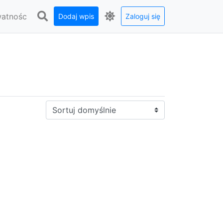
watnośc
Dodaj wpis
Zaloguj się
Sortuj: