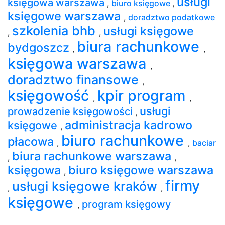
usługi
księgowa warszawa
,
biuro księgowe
,
księgowe warszawa
,
doradztwo podatkowe
szkolenia bhb
usługi księgowe
,
,
biura rachunkowe
bydgoszcz
,
,
księgowa warszawa
,
doradztwo finansowe
,
księgowość
kpir program
,
,
usługi
prowadzenie księgowości
,
administracja kadrowo
księgowe
,
biuro rachunkowe
płacowa
,
,
baciar
biura rachunkowe warszawa
,
,
księgowa
biuro księgowe warszawa
,
firmy
usługi księgowe kraków
,
,
księgowe
program księgowy
,