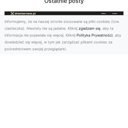
Ostatnie posty
Informujemy, że na naszej stronie stosowane są pliki cookies (tzw.
ciasteczka). Niestety nie są jadalne. Kliknij
zgadzam się
, aby ta
informacja nie pojawiała się więcej. Kliknij
Polityka Prywatności
, aby
dowiedzieć się więcej, w tym jak zarządzać plikami cookies za
pośrednictwem swojej przeglądarki.
Usługi dronem Tarnów – innowacyjna
perspektywa dla Twojego biznesu
Współczesny świat wymaga nowoczesnych
rozwiązań, które pozwolą na efektywną
promocję i dokumentac...