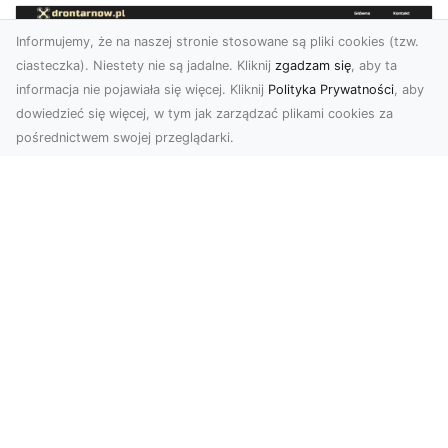
Informujemy, że na naszej stronie stosowane są pliki cookies (tzw.
ciasteczka). Niestety nie są jadalne. Kliknij
zgadzam się
, aby ta
informacja nie pojawiała się więcej. Kliknij
Polityka Prywatności
, aby
dowiedzieć się więcej, w tym jak zarządzać plikami cookies za
pośrednictwem swojej przeglądarki.
Usługi dronem Tarnów – innowacyjna
perspektywa dla Twojego biznesu
Współczesny świat wymaga nowoczesnych
rozwiązań, które pozwolą na efektywną
promocję i dokumentac...