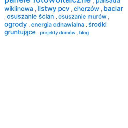
palisada
,
listwy pcv
baciar
wiklinowa
chorzów
,
,
,
osuszanie ścian
osuszanie murów
,
,
,
ogrody
środki
energia odnawialna
,
,
gruntujące
,
projekty domów
,
blog