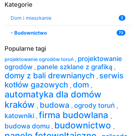
Kategorie
Dom i mieszkanie
2
-
Budownictwo
73
Popularne tagi
projektowanie
projektowanie ogrodów toruń
,
ogrodów
panele szklane z grafiką
,
,
domy z bali drewnianych
serwis
,
kotłów gazowych
dom
,
,
automatyka dla domów
kraków
budowa
ogrody toruń
,
,
,
firma budowlana
katowniki
,
,
budownictwo
budowa domu
,
,
panele fotowoltaiczne