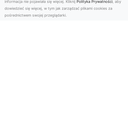
informacja nie pojawiała się więcej. Kliknij
Polityka Prywatności
, aby
dowiedzieć się więcej, w tym jak zarządzać plikami cookies za
pośrednictwem swojej przeglądarki.
Usługi dronem Tarnów – innowacyjna
perspektywa dla Twojego biznesu
Współczesny świat wymaga nowoczesnych
rozwiązań, które pozwolą na efektywną
promocję i dokumentac...