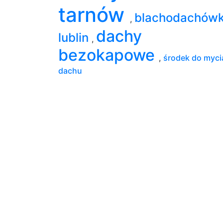
tarnów
blachodachówk
,
dachy
lublin
,
bezokapowe
,
środek do myci
dachu