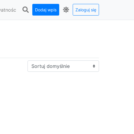
watnośc
Dodaj wpis
Zaloguj się
Sortuj: