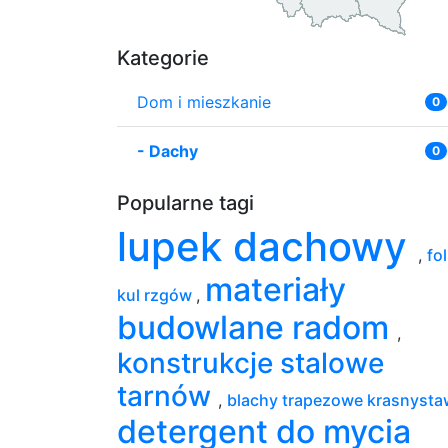
Kategorie
Dom i mieszkanie
0
-
Dachy
0
Popularne tagi
lupek dachowy
,
fol
materiały
kul rzgów
,
budowlane radom
,
konstrukcje stalowe
tarnów
,
blachy trapezowe krasnyst
detergent do mycia