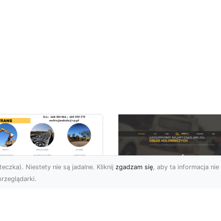
eczka). Niestety nie są jadalne. Kliknij
zgadzam się
, aby ta informacja nie 
rzeglądarki.
zbiórki i
burzenia
FHU XMar – Zaufan
dynków na Dużą