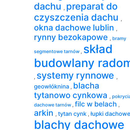
dachu
preparat do
,
czyszczenia dachu
,
okna dachowe lublin
,
rynny bezokapowe
,
bramy
skład
segmentowe tarnów
,
budowlany rado
systemy rynnowe
,
,
blacha
geowłóknina
,
tytanowo cynkowa
,
pokryci
filc w belach
dachowe tarnów
,
,
arkin
tytan cynk
łupki dachow
,
,
blachy dachowe