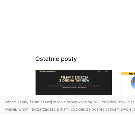
Ostatnie posty
Informujemy, że na naszej stronie stosowane są pliki cookies (tzw. ciast
więcej, w tym jak zarządzać plikami cookies za pośrednictwem swojej p
Ro
Usługi dronem
Wy
Tarnów – innowacyjna
Bu