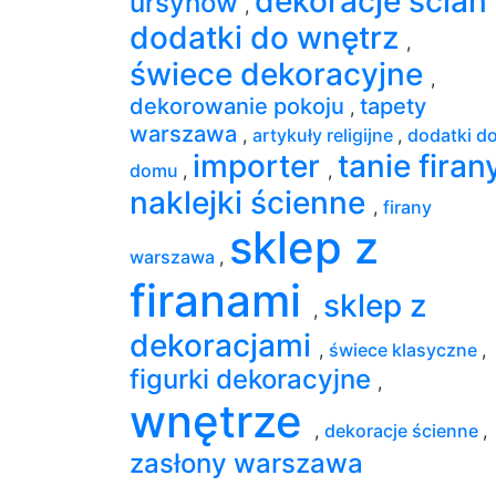
dekoracje ścian
ursynów
,
dodatki do wnętrz
,
świece dekoracyjne
,
dekorowanie pokoju
tapety
,
warszawa
,
artykuły religijne
,
dodatki d
importer
tanie firan
domu
,
,
naklejki ścienne
,
firany
sklep z
warszawa
,
firanami
sklep z
,
dekoracjami
,
świece klasyczne
,
figurki dekoracyjne
,
wnętrze
,
dekoracje ścienne
,
zasłony warszawa