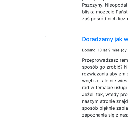
Pszczyny. Nieopodal 
bliska możecie Pańs
zaś pośród nich liczne
Doradzamy jak w
Dodano: 10 lat 9 miesięcy
Przeprowadzasz remon
sposób go zrobić? Ni
rozwiązania aby zmie
wnętrze, ale nie wie
rad w temacie usług
Jeżeli tak, wtedy pr
naszym stronie znajd
sposób pięknie zap
zapoznania się z nas