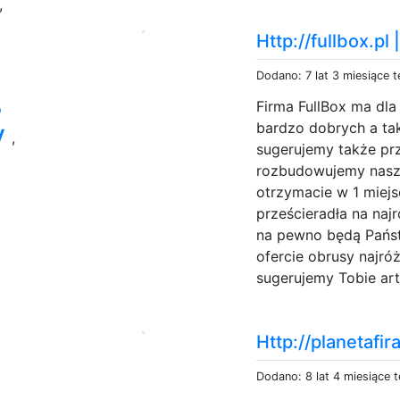
,
Http://fullbox.pl
Dodano: 7 lat 3 miesiące 
Firma FullBox ma dla
o
y
bardzo dobrych a ta
,
sugerujemy także pr
rozbudowujemy nasz
otrzymacie w 1 miej
prześcieradła na najr
na pewno będą Państ
ofercie obrusy najr
sugerujemy Tobie ar
Http://planetafir
Dodano: 8 lat 4 miesiące 