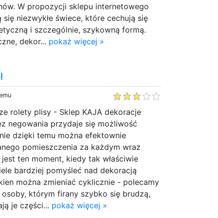
chów. W propozycji sklepu internetowego
 się niezwykłe świece, które cechują się
tetyczną i szczególnie, szykowną formą.
czne, dekor...
pokaż więcej »
l
temu
ze rolety plisy - Sklep KAJA dekoracje
ez negowania przydaje się możliwość
śnie dzięki temu można efektownie
danego pomieszczenia za każdym wraz
e jest ten moment, kiedy tak właściwie
iele bardziej pomyśleć nad dekoracją
okien można zmieniać cyklicznie - polecamy
ą osoby, którym firany szybko się brudzą,
ą je części...
pokaż więcej »