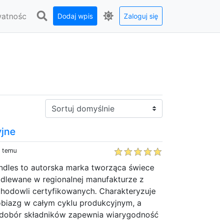
watnośc
Dodaj wpis
Zaloguj się
Sortuj:
yjne
y temu
ndles to autorska marka tworząca świece
dlewane w regionalnej manufakturze z
odowli certyfikowanych. Charakteryzuje
obiazg w całym cyklu produkcyjnym, a
 dobór składników zapewnia wiarygodność