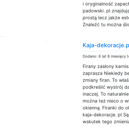
i oryginalność zapa
padowski. pl znajdują
prostą lecz jakże es
Znaleźć tu można śli
Kaja-dekoracje.p
Dodano: 6 lat 8 miesięcy 
Firany zasłony karnis
zaprasza Niekiedy b
zmiany firan. To wła
podkreślić wystrój 
inaczej. To naturalni
można też nieco o w
okienną. Firanki do 
kaja-dekoracje. pl S
wskutek tego zmieniaj