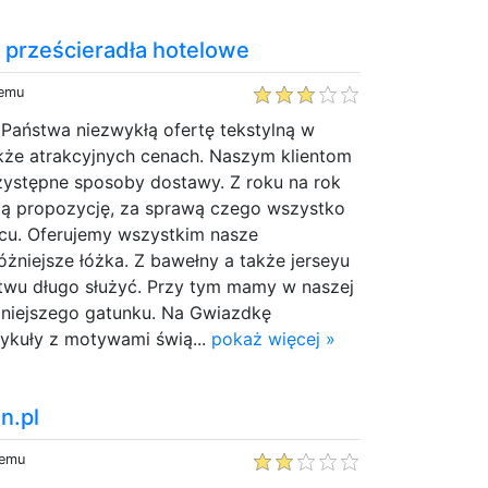
 | prześcieradła hotelowe
temu
 Państwa niezwykłą ofertę tekstylną w
kże atrakcyjnych cenach. Naszym klientom
zystępne sposoby dostawy. Z roku na rok
ą propozycję, za sprawą czego wszystko
scu. Oferujemy wszystkim nasze
óżniejsze łóżka. Z bawełny a także jerseyu
wu długo służyć. Przy tym mamy w naszej
óżniejszego gatunku. Na Gwiazdkę
tykuły z motywami świą...
pokaż więcej »
an.pl
temu