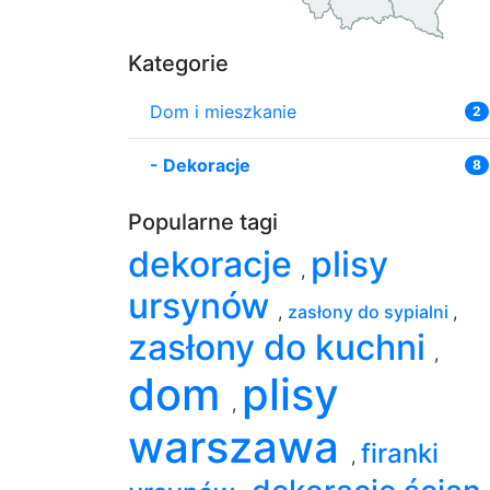
Kategorie
Dom i mieszkanie
2
-
Dekoracje
8
Popularne tagi
dekoracje
plisy
,
ursynów
,
zasłony do sypialni
,
zasłony do kuchni
,
dom
plisy
,
warszawa
firanki
,