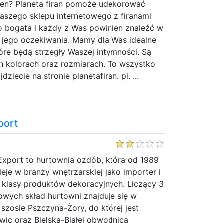
ien? Planeta firan pomoże udekorować
aszego sklepu internetowego z firanami
o bogata i każdy z Was powinien znaleźć w
i jego oczekiwania. Mamy dla Was idealne
które będą strzegły Waszej intymności. Są
h kolorach oraz rozmiarach. To wszystko
dziecie na stronie planetafiran. pl. ...
port
Export to hurtownia ozdób, która od 1989
ieje w branży wnętrzarskiej jako importer i
 klasy produktów dekoracyjnych. Liczący 3
owych skład hurtowni znajduje się w
szosie Pszczyna-Żory, do której jest
wic oraz Bielska-Białej obwodnicą