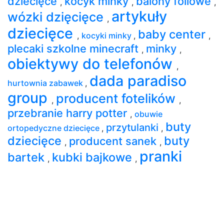
dziecięce
kocyk minky
balony foliowe
,
,
,
artykuły
wózki dzięcięce
,
dziecięce
baby center
,
kocyki minky
,
,
plecaki szkolne minecraft
minky
,
,
obiektywy do telefonów
,
dada paradiso
hurtownia zabawek
,
group
producent fotelików
,
,
przebranie harry potter
,
obuwie
buty
przytulanki
ortopedyczne dziecięce
,
,
dziecięce
buty
producent sanek
,
,
pranki
bartek
kubki bajkowe
,
,