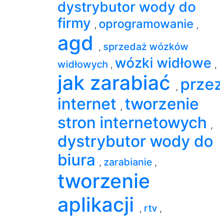
dystrybutor wody do
firmy
oprogramowanie
,
,
agd
sprzedaż wózków
,
wózki widłowe
widłowych
,
,
jak zarabiać
prze
,
internet
tworzenie
,
stron internetowych
,
dystrybutor wody do
biura
zarabianie
,
,
tworzenie
aplikacji
rtv
,
,