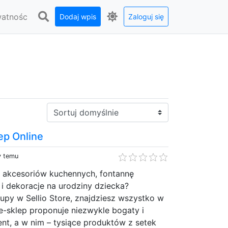
watnośc
Dodaj wpis
Zaloguj się
Sortuj:
lep Online
y temu
 akcesoriów kuchennych, fontannę
i dekoracje na urodziny dziecka?
upy w Sellio Store, znajdziesz wszystko w
e-sklep proponuje niezwykle bogaty i
nt, a w nim – tysiące produktów z setek