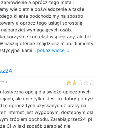
ne zamówienie a oprócz tego metali
amy wieloletnie doświadczenie a także
żdego klienta podchodzimy na sposób
towary a oprócz tego usługi sprostają
najbardziej wymagających osób.
ko korzystne kontekst współpracy, ale też
W naszej ofercie znajdziesz m. in. diamenty
estycyjne, kami...
pokaż więcej »
zez24
temu
antastyczną opcją dla świeżo upieczonych
cjach, ale i nie tylko. Jest to dobry pomysł
dze oprócz tych uzyskanych z pracy na
rzez internet jest wygodnym, dostępnym dla
ym źródłem dochodu. Zarabiajprzez24. pl
aże Ci w jaki sposób zarabiać nie