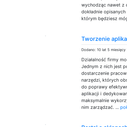
wychodząc nawet z d
dokładnie opisanych
którym będziesz móg
Tworzenie aplikac
Dodano: 10 lat 5 miesięcy
Działalność firmy m
Jednym z nich jest p
dostarczenie pracown
narzędzi, których o
do poprawy efektywno
aplikacji i dedykowa
maksymalnie wykorzys
nim zarządzać. ...
po