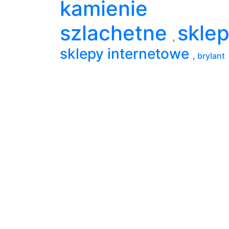
kamienie
szlachetne
skle
,
sklepy internetowe
,
brylant