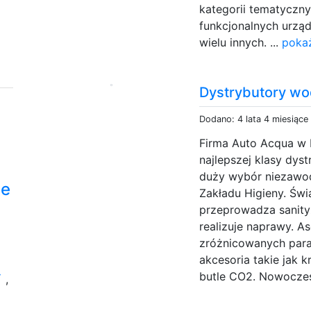
kategorii tematyczny
funkcjonalnych urząd
wielu innych. ...
pokaż
Dystrybutory w
Dodano: 4 lata 4 miesiące
Firma Auto Acqua w 
najlepszej klasy dys
duży wybór niezawod
ce
Zakładu Higieny. Świ
przeprowadza sanity
realizuje naprawy. A
zróżnicowanych param
akcesoria takie jak k
y
butle CO2. Nowoczes
,