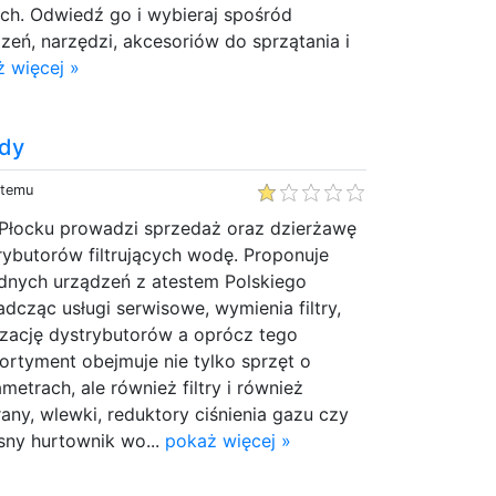
ch. Odwiedź go i wybieraj spośród
zeń, narzędzi, akcesoriów do sprzątania i
 więcej »
ody
 temu
Płocku prowadzi sprzedaż oraz dzierżawę
trybutorów filtrujących wodę. Proponuje
nych urządzeń z atestem Polskiego
adcząc usługi serwisowe, wymienia filtry,
zację dystrybutorów a oprócz tego
sortyment obejmuje nie tylko sprzęt o
etrach, ale również filtry i również
rany, wlewki, reduktory ciśnienia gazu czy
ny hurtownik wo...
pokaż więcej »