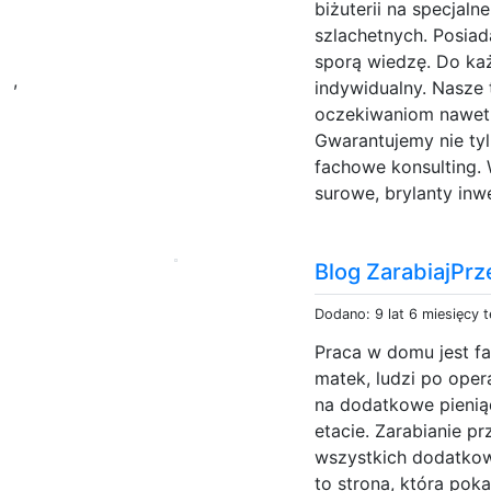
biżuterii na specjal
szlachetnych. Posiad
p
sporą wiedzę. Do ka
,
indywidualny. Nasze 
oczekiwaniom nawet 
Gwarantujemy nie tyl
fachowe konsulting. 
surowe, brylanty inw
Blog ZarabiajPr
Dodano: 9 lat 6 miesięcy 
Praca w domu jest f
matek, ludzi po opera
na dodatkowe pienią
etacie. Zarabianie p
wszystkich dodatkow
to strona, która pok