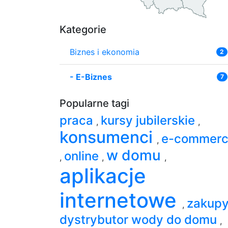
Kategorie
Biznes i ekonomia
2
-
E-Biznes
7
Popularne tagi
praca
kursy jubilerskie
,
,
konsumenci
e-commer
,
w domu
online
,
,
,
aplikacje
internetowe
zakup
,
dystrybutor wody do domu
,