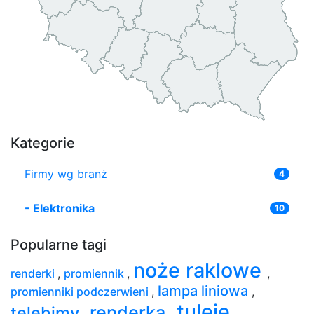
Kategorie
Firmy wg branż
4
-
Elektronika
10
Popularne tagi
noże raklowe
renderki
,
promiennik
,
,
lampa liniowa
promienniki podczerwieni
,
,
tuleje
renderka
telebimy