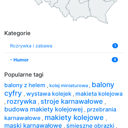
Kategorie
Rozrywka i zabawa
1
-
Humor
4
Popularne tagi
balony
balony z helem
,
kolej miniaturowa
,
cyfry
wystawa kolejek
makieta kolejowa
,
,
rozrywka
stroje karnawałowe
,
,
,
budowa makiety kolejowej
przebrania
,
makiety kolejowe
karnawałowe
,
,
maski karnawałowe
śmieszne obrazki
,
,