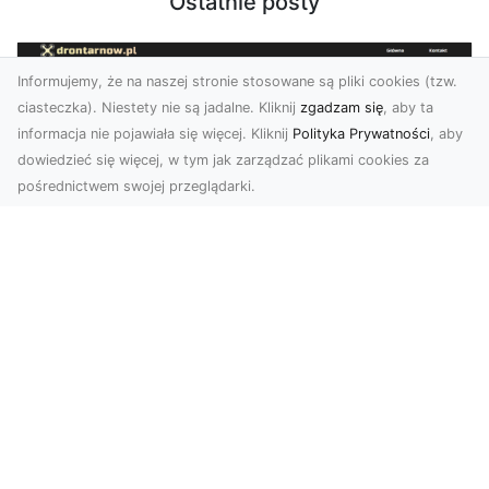
Ostatnie posty
Informujemy, że na naszej stronie stosowane są pliki cookies (tzw.
ciasteczka). Niestety nie są jadalne. Kliknij
zgadzam się
, aby ta
informacja nie pojawiała się więcej. Kliknij
Polityka Prywatności
, aby
dowiedzieć się więcej, w tym jak zarządzać plikami cookies za
pośrednictwem swojej przeglądarki.
Usługi dronem Tarnów – innowacyjna
perspektywa dla Twojego biznesu
Współczesny świat wymaga nowoczesnych
rozwiązań, które pozwolą na efektywną
promocję i dokumentac...