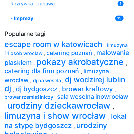
Rozrywka i zabawa
1
-
Imprezy
15
Popularne tagi
escape room w katowicach
,
limuzyna
malowanie
catering poznań
11 osób wrocław
,
,
pokazy akrobatyczne
piaskiem
,
,
catering dla firm poznań
limuzyna
,
dj wodzirej lublin
wrocław
,
dj na wesela
,
,
dj
dj bydgoszcz
browar kraftowy
,
,
,
sala weselna inowrocław
browar rzemieślniczy
,
urodziny dzieckawrocław
,
,
limuzyna i show wrocław
lokal
,
urodziny
na stypę bydgoszcz
,