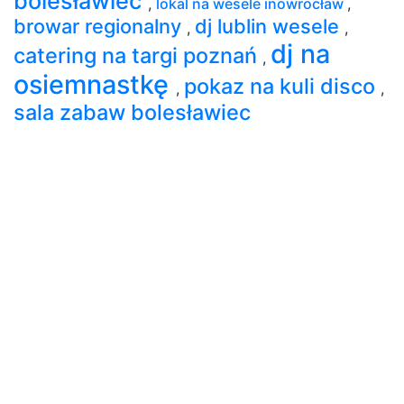
bolesławiec
,
lokal na wesele inowrocław
,
browar regionalny
dj lublin wesele
,
,
dj na
catering na targi poznań
,
osiemnastkę
pokaz na kuli disco
,
,
sala zabaw bolesławiec