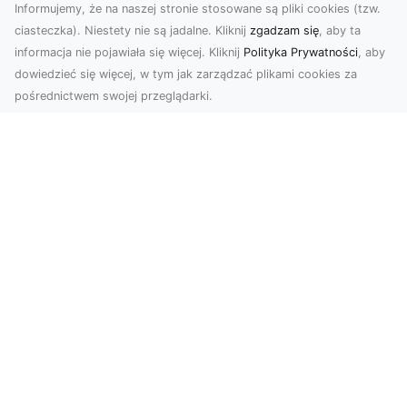
Informujemy, że na naszej stronie stosowane są pliki cookies (tzw.
ciasteczka). Niestety nie są jadalne. Kliknij
zgadzam się
, aby ta
informacja nie pojawiała się więcej. Kliknij
Polityka Prywatności
, aby
dowiedzieć się więcej, w tym jak zarządzać plikami cookies za
pośrednictwem swojej przeglądarki.
Usługi dronem Tarnów – innowacyjna
perspektywa dla Twojego biznesu
Współczesny świat wymaga nowoczesnych
rozwiązań, które pozwolą na efektywną
promocję i dokumentac...