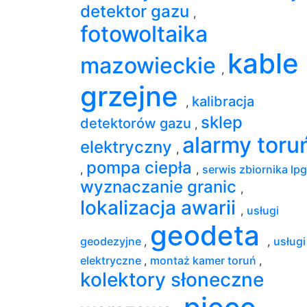
detektor gazu
,
fotowoltaika
kable
mazowieckie
,
grzejne
kalibracja
,
sklep
detektorów gazu
,
alarmy toru
elektryczny
,
pompa ciepła
,
,
serwis zbiornika lp
wyznaczanie granic
,
lokalizacja awarii
,
usługi
geodeta
geodezyjne
,
,
usługi
elektryczne
,
montaż kamer toruń
,
kolektory słoneczne