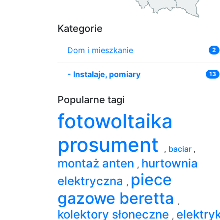
Kategorie
Dom i mieszkanie
2
-
Instalaje, pomiary
13
Popularne tagi
fotowoltaika
prosument
,
baciar
,
montaż anten
hurtownia
,
piece
elektryczna
,
gazowe beretta
,
kolektory słoneczne
elektry
,