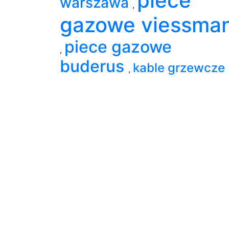
piece
warszawa
,
gazowe viessma
piece gazowe
,
buderus
kable grzewcze
,