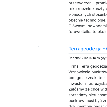
przetworzeniu promie
roku rocznie koszty 
słonecznych stosunk
obecnie technologie,
Głównymi powodami d
fotowoltaika to ekolo
Terrageodezja -
Dodano: 7 lat 10 miesięcy
Firma Terra geodezj
Wznowienia punktów 
tam gdzie znaki te z
inwestor musi uzyska
Załóżmy że chce widz
sprzedaży nieruchom
punktów musi być zr
dokumentów będącyc