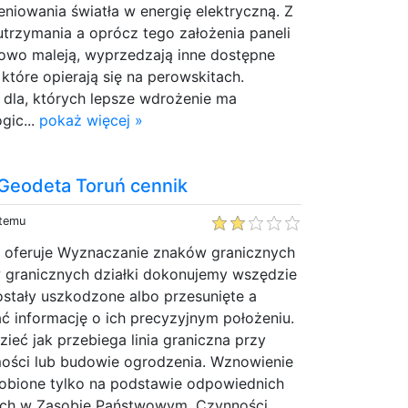
niowania światła w energię elektryczną. Z
utrzymania a oprócz tego założenia paneli
owo maleją, wyprzedzają inne dostępne
 które opierają się na perowskitach.
la, których lepsze wdrożenie ma
gic...
pokaż więcej »
 Geodeta Toruń cennik
 temu
a oferuje Wyznaczanie znaków granicznych
granicznych działki dokonujemy wszędzie
ostały uszkodzone albo przesunięte a
ć informację o ich precyzyjnym położeniu.
ieć jak przebiega linia graniczna przy
ości lub budowie ogrodzenia. Wznowienie
obione tylko na podstawie odpowiednich
h w Zasobie Państwowym. Czynności