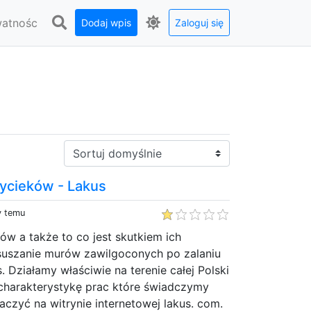
watnośc
Dodaj wpis
Zaloguj się
Sortuj:
ycieków - Lakus
y temu
w a także to co jest skutkiem ich
suszanie murów zawilgoconych po zalaniu
. Działamy właściwie na terenie całej Polski
 charakterystykę prac które świadczymy
zyć na witrynie internetowej lakus. com.