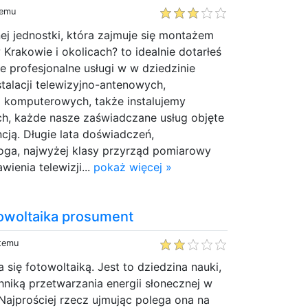
temu
ej jednostki, która zajmuje się montażem
 Krakowie i okolicach? to idealnie dotarłeś
e profesjonalne usługi w w dziedzinie
instalacji telewizyjno-antenowych,
 komputerowych, także instalujemy
ch, każde nasze zaświadczane usług objęte
ncją. Długie lata doświadczeń,
oga, najwyżej klasy przyrząd pomiarowy
ienia telewizji...
pokaż więcej »
owoltaika prosument
 temu
 się fotowoltaiką. Jest to dziedzina nauki,
chniką przetwarzania energii słonecznej w
 Najprościej rzecz ujmując polega ona na