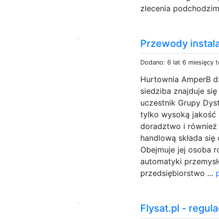
zlecenia podchodzimy
Przewody instal
Dodano: 6 lat 6 miesięcy 
Hurtownia AmperB dz
siedziba znajduje si
uczestnik Grupy Dyst
tylko wysoką jakość 
doradztwo i również
handlową składa się o
Obejmuje jej osoba r
automatyki przemysło
przedsiębiorstwo ...
Flysat.pl - regul