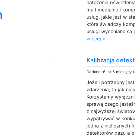
natężenia oświetleni
multimedialne i komp
n
usług, jakie jest w 
która świadczy komp
usługi wyceniane są 
więcej »
Kalibracja detek
Dodano: 6 lat 6 miesięcy 
Jeżeli potrzebny jes
zdarzenia, to jak naj
Korzystamy wyłącznie
sprawą czego jesteś
z najwyższej światow
wypatrywać w konkur
jedna z nielicznych 
detektorów gazu a o