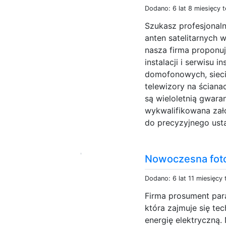
Dodano: 6 lat 8 miesięcy 
Szukasz profesjonaln
anten satelitarnych w
nasza firma proponuj
instalacji i serwisu 
domofonowych, sieci
telewizory na ściana
są wieloletnią gwara
wykwalifikowana zał
do precyzyjnego ustaw
Nowoczesna fot
Dodano: 6 lat 11 miesięcy
Firma prosument para
która zajmuje się te
energię elektryczną.