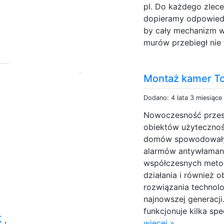
pl. Do każdego zlece
dopieramy odpowiedni
by cały mechanizm w
murów przebiegł nie t
Montaż kamer T
Dodano: 4 lata 3 miesiące
Nowoczesność przest
obiektów użytecznośc
domów spowodowały
alarmów antywłaman
współczesnych metod
działania i również 
rozwiązania technol
najnowszej generacji
funkcjonuje kilka spe
k
,
więcej »