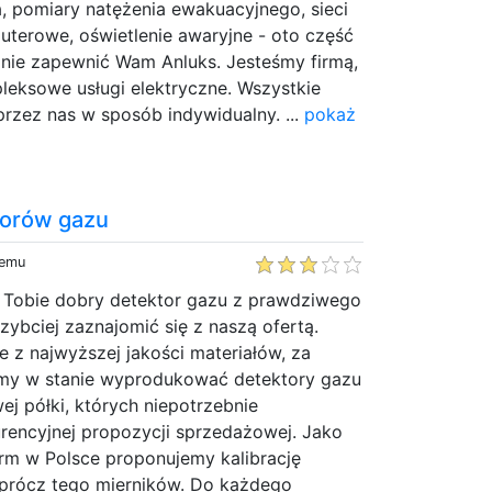
a, pomiary natężenia ewakuacyjnego, sieci
uterowe, oświetlenie awaryjne - oto część
stanie zapewnić Wam Anluks. Jesteśmy firmą,
leksowe usługi elektryczne. Wszystkie
przez nas w sposób indywidualny. ...
pokaż
torów gazu
temu
t Tobie dobry detektor gazu z prawdziwego
szybciej zaznajomić się z naszą ofertą.
 z najwyższej jakości materiałów, za
my w stanie wyprodukować detektory gazu
ej półki, których niepotrzebnie
encyjnej propozycji sprzedażowej. Jako
firm w Polsce proponujemy kalibrację
prócz tego mierników. Do każdego