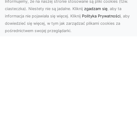
Informujemy, że na naszej stronie stosowane są pliki cookies (tzw.
ciasteczka). Niestety nie są jadalne. Kliknij
zgadzam się
, aby ta
informacja nie pojawiała się więcej. Kliknij
Polityka Prywatności
, aby
dowiedzieć się więcej, w tym jak zarządzać plikami cookies za
pośrednictwem swojej przeglądarki.
Usługi dronem Tarnów – innowacyjna
perspektywa dla Twojego biznesu
Współczesny świat wymaga nowoczesnych
rozwiązań, które pozwolą na efektywną
promocję i dokumentac...