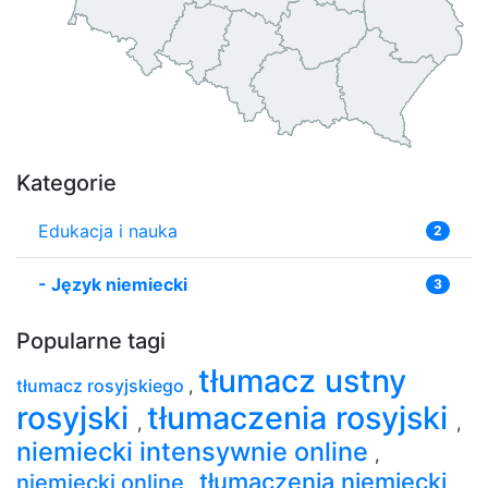
Kategorie
Edukacja i nauka
2
-
Język niemiecki
3
Popularne tagi
tłumacz ustny
tłumacz rosyjskiego
,
rosyjski
tłumaczenia rosyjski
,
,
niemiecki intensywnie online
,
tłumaczenia niemiecki
niemiecki online
,
,