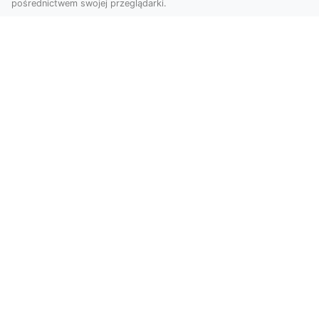
pośrednictwem swojej przeglądarki.
Usługi dronem Tarnów – innowacyjna
perspektywa dla Twojego biznesu
Współczesny świat wymaga nowoczesnych
rozwiązań, które pozwolą na efektywną
promocję i dokumentac...