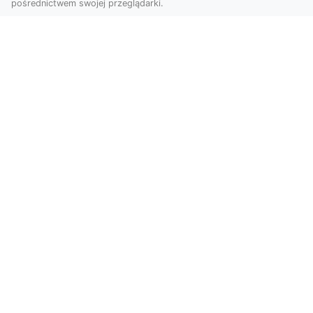
pośrednictwem swojej przeglądarki.
Usługi dronem Tarnów – innowacyjna
perspektywa dla Twojego biznesu
Współczesny świat wymaga nowoczesnych
rozwiązań, które pozwolą na efektywną
promocję i dokumentac...