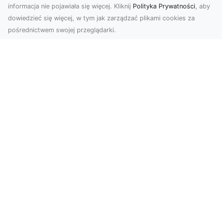
informacja nie pojawiała się więcej. Kliknij
Polityka Prywatności
, aby
dowiedzieć się więcej, w tym jak zarządzać plikami cookies za
pośrednictwem swojej przeglądarki.
Usługi dronem Tarnów – innowacyjna
perspektywa dla Twojego biznesu
Współczesny świat wymaga nowoczesnych
rozwiązań, które pozwolą na efektywną
promocję i dokumentac...