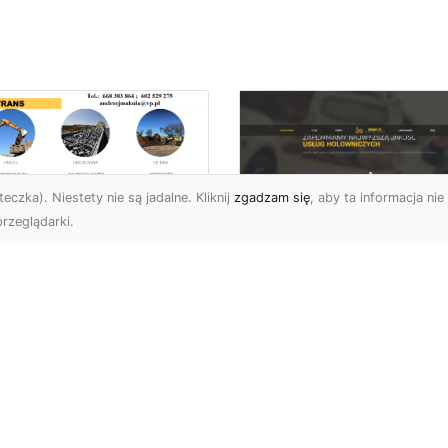
eczka). Niestety nie są jadalne. Kliknij
zgadzam się
, aby ta informacja nie 
rzeglądarki.
zbiórki i
burzenia
FHU XMar – Zaufan
dynków na Dużą
Pomoc Drogowa w
alę w Radomiu –
Radomiu, Która Nig
-TRANS jako Lider
Cię Nie Zawiedzie
Usługach
burzeniowych
FHU XMar – Gotowi do
Pomocy o Każdej Porze
fesjonalne Wyburzenia
Awarie na drodze to