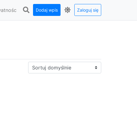
watnośc
Dodaj wpis
Zaloguj się
Sortuj: