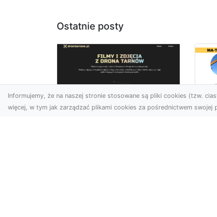
Ostatnie posty
Informujemy, że na naszej stronie stosowane są pliki cookies (tzw. ciast
więcej, w tym jak zarządzać plikami cookies za pośrednictwem swojej p
Ro
Usługi dronem
Wy
Tarnów – innowacyjna
Bu
perspektywa dla
Sk
Twojego biznesu
MA
w 
Współczesny świat wymaga
Wy
nowoczesnych rozwiązań,
które pozwolą na
Pro
efektywną promocję i