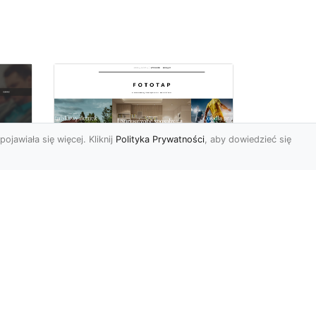
pojawiała się więcej. Kliknij
Polityka Prywatności
, aby dowiedzieć się
a
Black&white, czyli
tapety ścienne
dy
czarno-białe coraz
bardziej popularne
Czerń oraz biel pasują do
siebie wprost idealne.
Jedna jest zaskakująco