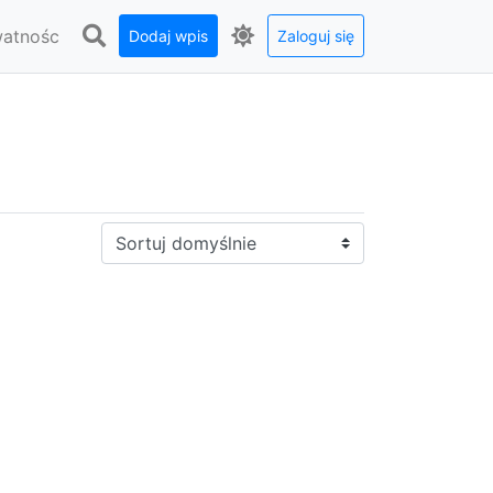
watnośc
Dodaj wpis
Zaloguj się
Sortuj: