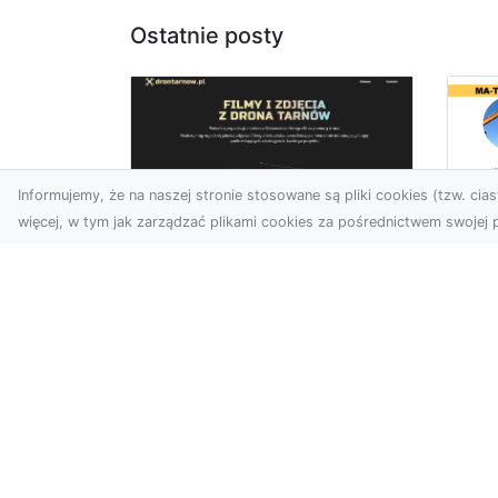
Ostatnie posty
Informujemy, że na naszej stronie stosowane są pliki cookies (tzw. ciast
więcej, w tym jak zarządzać plikami cookies za pośrednictwem swojej p
Ro
Usługi dronem
Wy
Tarnów – innowacyjna
Bu
perspektywa dla
Sk
Twojego biznesu
MA
w 
Współczesny świat wymaga
Wy
nowoczesnych rozwiązań,
które pozwolą na
Pro
efektywną promocję i
Bu
dokumentac...