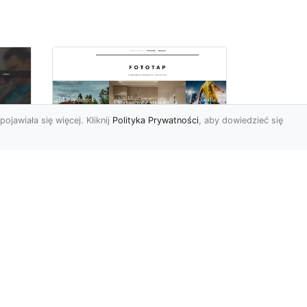
pojawiała się więcej. Kliknij
Polityka Prywatności
, aby dowiedzieć się
a
Black&white, czyli
tapety ścienne
dy
czarno-białe coraz
bardziej popularne
Czerń oraz biel pasują do
siebie wprost idealne.
Jedna jest zaskakująco
ciemna, druga zaś tak jas...