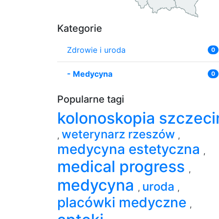
Kategorie
Zdrowie i uroda
0
-
Medycyna
0
Popularne tagi
kolonoskopia szczeci
weterynarz rzeszów
,
,
medycyna estetyczna
,
medical progress
,
medycyna
uroda
,
,
placówki medyczne
,