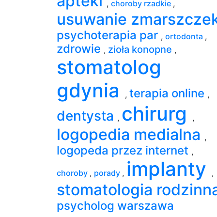
apteki
,
choroby rzadkie
,
usuwanie zmarszcze
psychoterapia par
,
ortodonta
,
zdrowie
zioła konopne
,
,
stomatolog
gdynia
terapia online
,
,
chirurg
dentysta
,
,
logopedia medialna
,
logopeda przez internet
,
implanty
choroby
,
porady
,
,
stomatologia rodzinn
psycholog warszawa