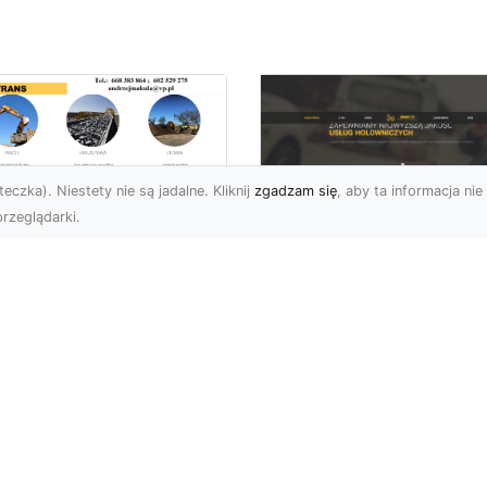
eczka). Niestety nie są jadalne. Kliknij
zgadzam się
, aby ta informacja nie 
rzeglądarki.
zbiórki i
burzenia
FHU XMar – Zaufan
dynków na Dużą
Pomoc Drogowa w
alę w Radomiu –
Radomiu, Która Nig
-TRANS jako Lider
Cię Nie Zawiedzie
Usługach
burzeniowych
FHU XMar – Gotowi do
Pomocy o Każdej Porze
fesjonalne Wyburzenia
Awarie na drodze to
dynków Przemysłowych i
sytuacje, które mogą