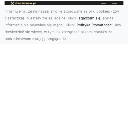
Informujemy, że na naszej stronie stosowane są pliki cookies (tzw.
ciasteczka). Niestety nie są jadalne. Kliknij
zgadzam się
, aby ta
informacja nie pojawiała się więcej. Kliknij
Polityka Prywatności
, aby
dowiedzieć się więcej, w tym jak zarządzać plikami cookies za
pośrednictwem swojej przeglądarki.
Usługi dronem Tarnów – innowacyjna
perspektywa dla Twojego biznesu
Współczesny świat wymaga nowoczesnych
rozwiązań, które pozwolą na efektywną
promocję i dokumentac...