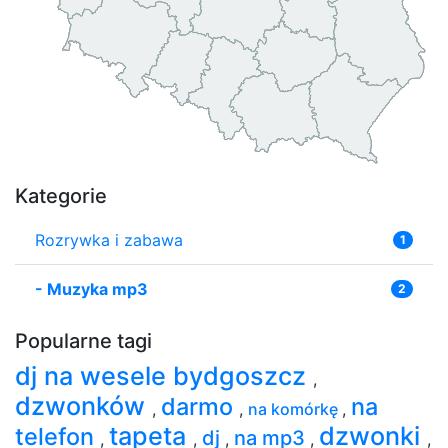
Kategorie
Rozrywka i zabawa
1
-
Muzyka mp3
2
Popularne tagi
dj na wesele bydgoszcz
,
dzwonków
darmo
na
,
,
na komórkę
,
tapeta
dzwonki
telefon
dj
na mp3
,
,
,
,
,