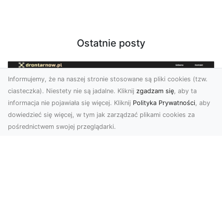
Ostatnie posty
Informujemy, że na naszej stronie stosowane są pliki cookies (tzw.
ciasteczka). Niestety nie są jadalne. Kliknij
zgadzam się
, aby ta
informacja nie pojawiała się więcej. Kliknij
Polityka Prywatności
, aby
dowiedzieć się więcej, w tym jak zarządzać plikami cookies za
pośrednictwem swojej przeglądarki.
Usługi dronem Tarnów – innowacyjna
perspektywa dla Twojego biznesu
Współczesny świat wymaga nowoczesnych