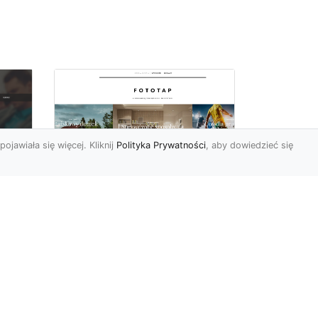
pojawiała się więcej. Kliknij
Polityka Prywatności
, aby dowiedzieć się
a
Black&white, czyli
tapety ścienne
dy
czarno-białe coraz
bardziej popularne
Czerń oraz biel pasują do
siebie wprost idealne.