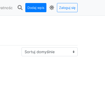
watnośc
Dodaj wpis
Zaloguj się
Sortuj: