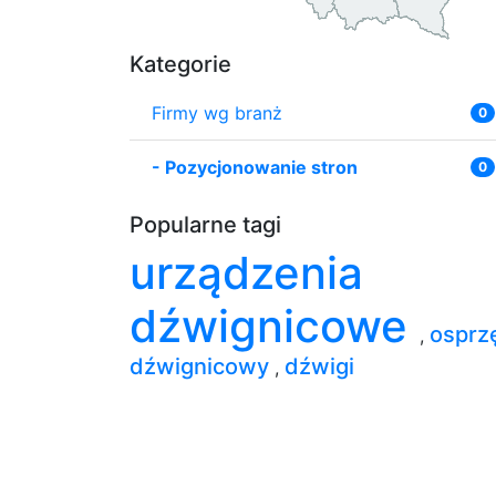
Kategorie
Firmy wg branż
0
-
Pozycjonowanie stron
0
Popularne tagi
urządzenia
dźwignicowe
osprz
,
dźwignicowy
dźwigi
,