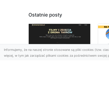
Ostatnie posty
Informujemy, że na naszej stronie stosowane są pliki cookies (tzw. ciast
więcej, w tym jak zarządzać plikami cookies za pośrednictwem swojej p
Ro
Usługi dronem
Wy
Tarnów – innowacyjna
Bu
perspektywa dla
Sk
Twojego biznesu
MA
w 
Współczesny świat wymaga
Wy
nowoczesnych rozwiązań,
które pozwolą na
Pro