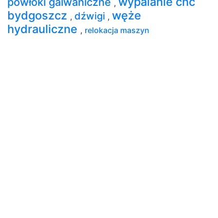
wypalanie cnc
powłoki galwaniczne
,
bydgoszcz
węże
dźwigi
,
,
hydrauliczne
,
relokacja maszyn