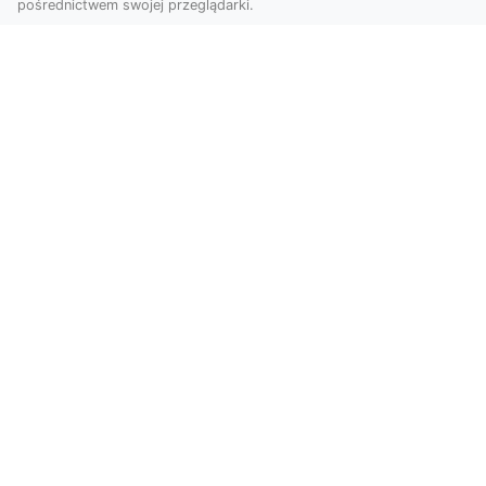
pośrednictwem swojej przeglądarki.
Usługi dronem Tarnów – innowacyjna
perspektywa dla Twojego biznesu
Współczesny świat wymaga nowoczesnych
rozwiązań, które pozwolą na efektywną
promocję i dokumentac...