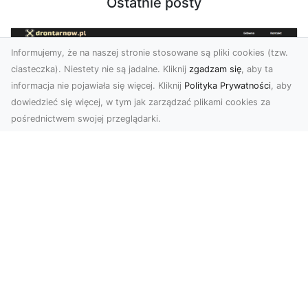
Ostatnie posty
Informujemy, że na naszej stronie stosowane są pliki cookies (tzw.
ciasteczka). Niestety nie są jadalne. Kliknij
zgadzam się
, aby ta
informacja nie pojawiała się więcej. Kliknij
Polityka Prywatności
, aby
dowiedzieć się więcej, w tym jak zarządzać plikami cookies za
pośrednictwem swojej przeglądarki.
Usługi dronem Tarnów – innowacyjna
perspektywa dla Twojego biznesu
Współczesny świat wymaga nowoczesnych
rozwiązań, które pozwolą na efektywną
promocję i dokumentac...