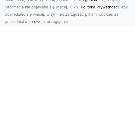
informacja nie pojawiała się więcej. Kliknij
Polityka Prywatności
, aby
dowiedzieć się więcej, w tym jak zarządzać plikami cookies za
pośrednictwem swojej przeglądarki.
Usługi dronem Tarnów – innowacyjna
perspektywa dla Twojego biznesu
Współczesny świat wymaga nowoczesnych
rozwiązań, które pozwolą na efektywną
promocję i dokumentac...