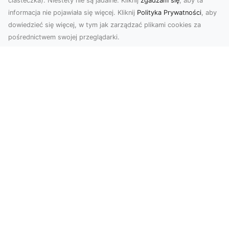
ciasteczka). Niestety nie są jadalne. Kliknij
zgadzam się
, aby ta
informacja nie pojawiała się więcej. Kliknij
Polityka Prywatności
, aby
dowiedzieć się więcej, w tym jak zarządzać plikami cookies za
pośrednictwem swojej przeglądarki.
Usługi dronem Tarnów – innowacyjna
perspektywa dla Twojego biznesu
Współczesny świat wymaga nowoczesnych
rozwiązań, które pozwolą na efektywną
promocję i dokumentac...
Rozbiórki i Wyburzenia Budynków na
Dużą Skalę w Radomiu – MA-TRANS