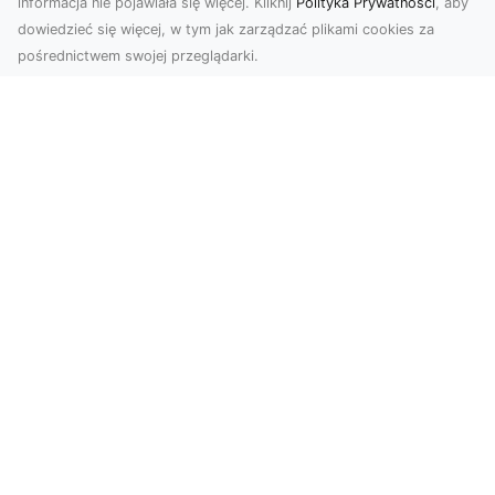
informacja nie pojawiała się więcej. Kliknij
Polityka Prywatności
, aby
dowiedzieć się więcej, w tym jak zarządzać plikami cookies za
pośrednictwem swojej przeglądarki.
Usługi dronem Tarnów – innowacyjna
perspektywa dla Twojego biznesu
Współczesny świat wymaga nowoczesnych
rozwiązań, które pozwolą na efektywną
promocję i dokumentac...