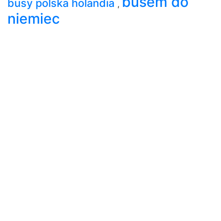
busem do
busy polska holandia
,
niemiec