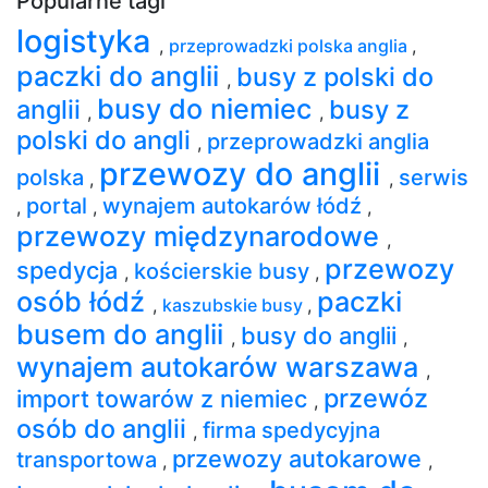
Popularne tagi
logistyka
,
przeprowadzki polska anglia
,
paczki do anglii
busy z polski do
,
busy do niemiec
anglii
busy z
,
,
polski do angli
przeprowadzki anglia
,
przewozy do anglii
polska
serwis
,
,
portal
wynajem autokarów łódź
,
,
,
przewozy międzynarodowe
,
przewozy
spedycja
kościerskie busy
,
,
osób łódź
paczki
,
kaszubskie busy
,
busem do anglii
busy do anglii
,
,
wynajem autokarów warszawa
,
przewóz
import towarów z niemiec
,
osób do anglii
firma spedycyjna
,
przewozy autokarowe
transportowa
,
,