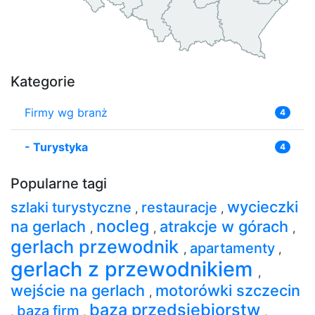
Kategorie
Firmy wg branż
4
-
Turystyka
4
Popularne tagi
wycieczki
szlaki turystyczne
restauracje
,
,
nocleg
na gerlach
atrakcje w górach
,
,
,
gerlach przewodnik
apartamenty
,
,
gerlach z przewodnikiem
,
wejście na gerlach
motorówki szczecin
,
baza przedsiębiorstw
baza firm
,
,
,