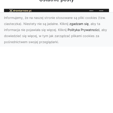
Informujemy, że na naszej stronie stosowane są pliki cookies (tzw.
ciasteczka). Niestety nie są jadalne. Kliknij
zgadzam się
, aby ta
informacja nie pojawiała się więcej. Kliknij
Polityka Prywatności
, aby
dowiedzieć się więcej, w tym jak zarządzać plikami cookies za
pośrednictwem swojej przeglądarki.
Usługi dronem Tarnów – innowacyjna
perspektywa dla Twojego biznesu
Współczesny świat wymaga nowoczesnych
rozwiązań, które pozwolą na efektywną
promocję i dokumentac...