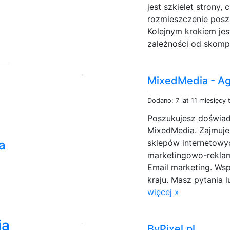
jest szkielet strony,
rozmieszczenie posz
Kolejnym krokiem je
zależności od skompl
MixedMedia - Ag
Dodano: 7 lat 11 miesięcy
Poszukujesz doświad
MixedMedia. Zajmuje
a
sklepów internetowy
marketingowo-reklam
Email marketing. Wsp
kraju. Masz pytania 
więcej »
ia
ByPixel.pl