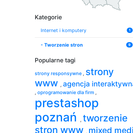
Kategorie
Internet i komputery
1
-
Tworzenie stron
9
Popularne tagi
strony
strony responsywne
,
www
agencja interaktywn
,
,
oprogramowanie dla firm
,
prestashop
poznań
tworzenie
,
stron www
mixed med
,