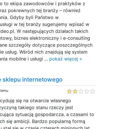
eo to ekipa zawodowców i praktyków z
oraz pokrewnych tej branży – również
nia. Gdyby byli Państwo w
usługi w tej branży sugerujemy wpisać w
deo.pl. W następujących działach takich
etowy, biznes elektroniczny i e-consulting
ane szczegóły dotyczące poszczególnych
ie usług. Wśród nich znajdują się system
ia mobilne i usługi ...
pokaż więcej »
 sklepu internetowego
 temu
cyduję się na otwarcie własnego
zyczyną takiego stanu rzeczy jest
cująca sytuacją gospodarcza, a czasami to
h się ambicji. Bardzo popularną formą
stał się w czasie czterech minionych lat