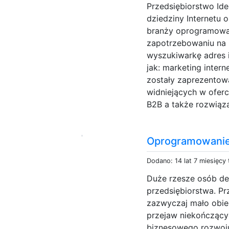
Przedsiębiorstwo Id
dziedziny Internetu 
branży oprogramowa
zapotrzebowaniu na 
wyszukiwarkę adres i
jak: marketing intern
zostały zaprezentow
widniejących w oferc
B2B a także rozwiązan
Oprogramowanie
Dodano: 14 lat 7 miesięcy
Duże rzesze osób de
przedsiębiorstwa. Pr
zazwyczaj mało obie
przejaw niekończącyc
biznesowego rozwoju 