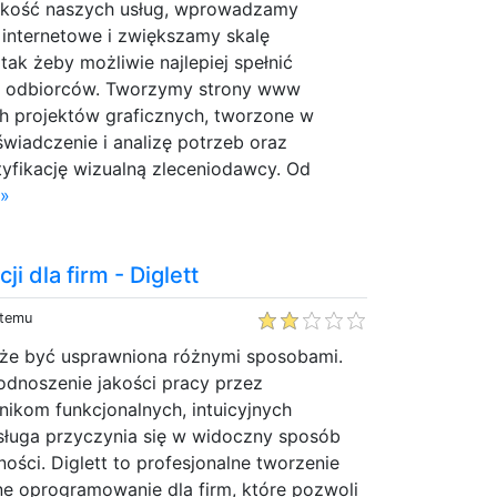
akość naszych usług, wprowadzamy
 internetowe i zwiększamy skalę
tak żeby możliwie najlepiej spełnić
h odbiorców. Tworzymy strony www
ch projektów graficznych, tworzone w
wiadczenie i analizę potrzeb oraz
yfikację wizualną zleceniodawcy. Od
 »
ji dla firm - Diglett
 temu
oże być usprawniona różnymi sposobami.
odnoszenie jakości pracy przez
ikom funkcjonalnych, intuicyjnych
bsługa przyczynia się w widoczny sposób
ści. Diglett to profesjonalne tworzenie
ne oprogramowanie dla firm, które pozwoli