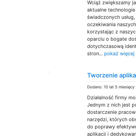
Wciąż zwiększamy j
aktualne technologie
świadczonych usług, 
oczekiwania naszyc
korzystając z naszy
oparciu o bogate doś
dotychczasową ident
stron...
pokaż więcej
Tworzenie aplikac
Dodano: 10 lat 5 miesięcy
Działalność firmy m
Jednym z nich jest p
dostarczenie pracown
narzędzi, których o
do poprawy efektywno
aplikacji i dedykowa