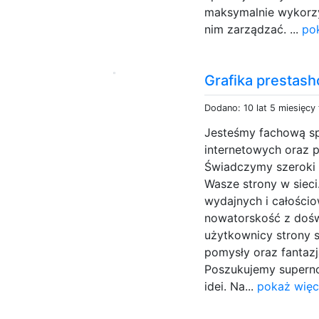
maksymalnie wykorzys
nim zarządzać. ...
po
Grafika prestas
Dodano: 10 lat 5 miesięcy
Jesteśmy fachową spó
internetowych oraz 
Świadczymy szeroki 
Wasze strony w sieci
wydajnych i całości
nowatorskość z dośw
użytkownicy strony s
pomysły oraz fantazj
Poszukujemy superno
idei. Na...
pokaż więc