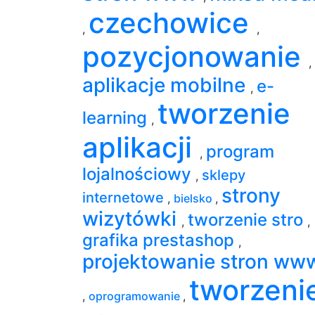
czechowice
,
,
pozycjonowanie
,
aplikacje mobilne
e-
,
tworzenie
learning
,
aplikacji
program
,
lojalnościowy
sklepy
,
strony
internetowe
,
bielsko
,
wizytówki
tworzenie stro
,
,
grafika prestashop
,
projektowanie stron ww
tworzeni
,
oprogramowanie
,