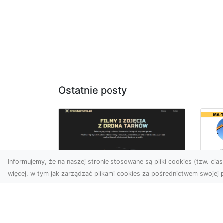
Ostatnie posty
Informujemy, że na naszej stronie stosowane są pliki cookies (tzw. ciast
więcej, w tym jak zarządzać plikami cookies za pośrednictwem swojej p
Ro
Usługi dronem
Wy
Tarnów – innowacyjna
Bu
perspektywa dla
Sk