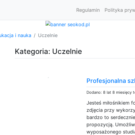
Regulamin
Polityka pry
kacja i nauka
Uczelnie
Kategoria: Uczelnie
Profesjonalna sz
Dodano: 8 lat 8 miesięcy 
Jesteś miłośnikiem f
zdjęcia przy wykorz
bardzo to serdeczni
propozycją. Umożliw
wyposażonego studia