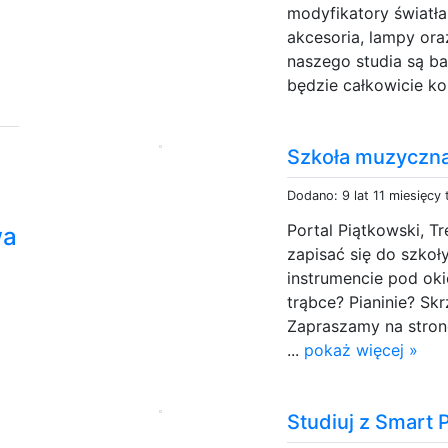
modyfikatory światła
akcesoria, lampy ora
naszego studia są ba
będzie całkowicie ko
Szkoła muzyczna
Dodano: 9 lat 11 miesięcy
Portal Piątkowski, Tr
wa
zapisać się do szkoł
instrumencie pod oki
trąbce? Pianinie? Skr
Zapraszamy na stronę 
...
pokaż więcej »
a
Studiuj z Smart 