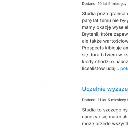
Dodano: 10 lat 9 miesięcy
Studia poza granicam
parę lat temu nie by
mamy okazję wyselek
Brytanii, które zapew
ale także wartościow
,
Prospects kibicuje a
się doradztwem w ks
kiedy chodzi o naucz
licealistów udaj...
pok
Uczelnie wyższe
Dodano: 11 lat 6 miesięcy
Studia to szczególn
nauczyć się materi
może przede wszystk