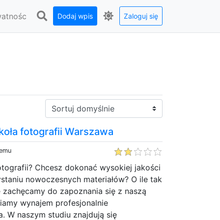
watnośc
Dodaj wpis
Zaloguj się
Sortuj:
koła fotografii Warszawa
temu
otografii? Chcesz dokonać wysokiej jakości
ystaniu nowoczesnych materiałów? O ile tak
e zachęcamy do zapoznania się z naszą
iamy wynajem profesjonalnie
. W naszym studiu znajdują się