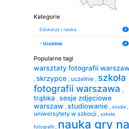
Kategorie
Edukacja i nauka
2
-
Uczelnie
4
Popularne tagi
warsztaty fotografii warsza
szkoła
skrzypce
uczelnie
,
,
,
fotografii warszawa
,
trąbka
sesje zdjęciowe
,
warszaw
studiowanie
,
,
studia
,
uniwersytety w szkocji
,
szkoła
nauka gry n
fotografii
,