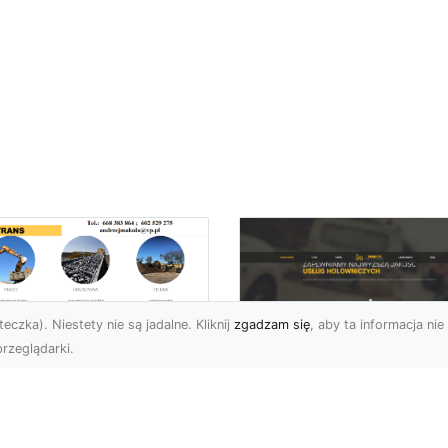
eczka). Niestety nie są jadalne. Kliknij
zgadzam się
, aby ta informacja nie 
rzeglądarki.
zbiórki i
burzenia
FHU XMar – Zaufan
dynków na Dużą
Pomoc Drogowa w
alę w Radomiu –